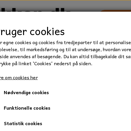
bruger cookies
r egne cookies og cookies fra tredjeparter til at personalise
TRAKTOR/ENTREPRENØR
FORBRUGSVARER
VÆRKTØ
levelse, til markedsføring og til at undersøge, hvordan vor
ide anvendes af besøgende. Du kan altid tilbagekalde dit s
rykke på linket 'Cookies' nederst på siden.
rie
SKF kugleleje, 16003, 17x35x8 mm.
e om cookies her
SKF kugleleje, 16003, 17x3
Nødvendige cookies
175,00 kr.
Varenummer: 01-16003
Funktionelle cookies
1 radet sporkugleleje.
Statistik cookies
Åbent Kugleleje, skal smøres.