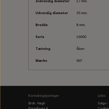
Indvendig diameter
17 mm.
Udvendig diameter
35 mm.
Bredde
8 mm.
Serie
16000
Tætning
Åben
Mærke
SKF
Kontaktoplysninger
Links
Brdr. Høgh
Salgs- 
Paradisvej 4
Cookie