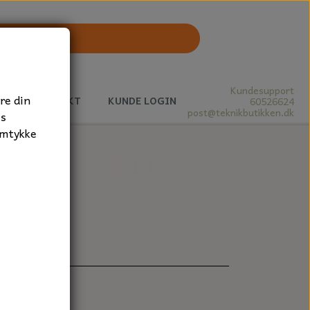
Kundesupport
re din
J
KONTAKT
KUNDE LOGIN
60526624
post@teknikbutikken.dk
es
amtykke
5x8 mm.