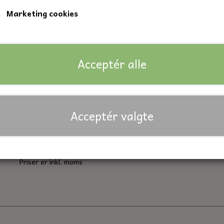
Marketing cookies
Indvendig diameter: 17 mm.
Udvendig diameter: 35 mm.
Bredde: 8 mm.
Acceptér alle
Lagerstatus:
40 på lager
Forventet leveringstid:
På lager
Acceptér valgte
Antal
Tilføj til kurv
Priser er inkl. moms