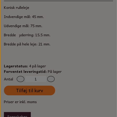
S-KROG
Konisk rulleleje
SMERGELLÆRRED
BATTERILADEAPPARAT
TECUMSEH
SORTIMENT
Indvendige mål: 45 mm.
KLINGSPOR
KNIVE OG TILBEHØR
OLIE TIL SMÅMOTORER & HAVEMASKINER
Udvendige mål: 75 mm.
FORANKRING
Bredde yderring: 15.5 mm.
GAVEKORT
ARBEJDSLYS
TÆNDRØR
DYBEL
Bredde på hele leje: 21 mm.
STIKSAV KLINGER
MEJSLER
SPÆNDEBÅND
VÆRKTØJSSÆT
BENSINSLANGE OG FILTRE
Lagerstatus:
4 på lager
Forventet leveringstid:
På lager
FEDTPRESSER
STARTSNOR OG TILBEHØR
Antal
Tilføj til kurv
UNIVERSAL KABLER OG TILBEHØR
Priser er inkl. moms
UNIVERSAL REMSKIVER OG STYRERULLER
Egenskaber