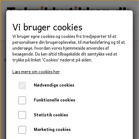
Vi bruger cookies
Vi bruger egne cookies og cookies fra tredjeparter til at
personalisere din brugeroplevelse, til markedsføring og til at
undersøge, hvordan vores hjemmeside anvendes af
besøgende. Du kan altid tilbagekalde dit samtykke ved at
TEKNIK
Forside
Teknik
Lejer
Koniske Rullelejer
SKF Konisk Rulleleje,
trykke på linket 'Cookies' nederst på siden.
KILEREMME
Læs mere om cookies her
BEFÆSTELSE
Nødvendige cookies
LEJER
BOLTE
ELDELE
Funktionelle cookies
PAKDÅSER
GEVINDSTÆNGER
STARTERE
HAVE/PARK
Statistik cookies
LÅSERINGE
MØTRIKKER
STRIPS / KABELBINDER
UNIVERSALE REMME TIL PLÆNEKLIPPER OG
TRAKTOR/ENTREPRENØR
Marketing cookies
HAVETRAKTOR
KILEREMSKIVER
SKIVER