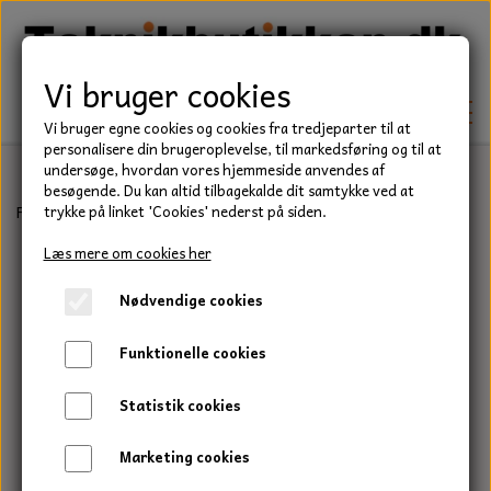
Vi bruger cookies
Vi bruger egne cookies og cookies fra tredjeparter til at
personalisere din brugeroplevelse, til markedsføring og til at
undersøge, hvordan vores hjemmeside anvendes af
besøgende. Du kan altid tilbagekalde dit samtykke ved at
TEKNIK
Forside
Befæstelse
S-krog
S-krog 5 x 50 mm.
trykke på linket 'Cookies' nederst på siden.
KILEREMME
Læs mere om cookies her
BEFÆSTELSE
Nødvendige cookies
LEJER
BOLTE
ELDELE
Funktionelle cookies
PAKDÅSER
GEVINDSTÆNGER
STARTERE
HAVE/PARK
Statistik cookies
LÅSERINGE
MØTRIKKER
STRIPS / KABELBINDER
UNIVERSALE REMME TIL PLÆNEKLIPPER OG
TRAKTOR/ENTREPRENØR
Marketing cookies
HAVETRAKTOR
KILEREMSKIVER
SKIVER