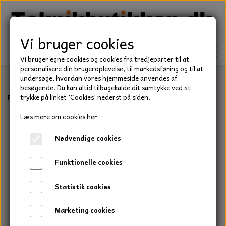
Vi bruger cookies
Vi bruger egne cookies og cookies fra tredjeparter til at
personalisere din brugeroplevelse, til markedsføring og til at
undersøge, hvordan vores hjemmeside anvendes af
besøgende. Du kan altid tilbagekalde dit samtykke ved at
TEKNIK
Forside
Rem til fremdrift - 10 x 827 mm.
trykke på linket 'Cookies' nederst på siden.
KILEREMME
Læs mere om cookies her
BEFÆSTELSE
Nødvendige cookies
LEJER
BOLTE
ELDELE
Funktionelle cookies
PAKDÅSER
GEVINDSTÆNGER
STARTERE
HAVE/PARK
Statistik cookies
LÅSERINGE
MØTRIKKER
STRIPS / KABELBINDER
UNIVERSALE REMME TIL PLÆNEKLIPPER OG
TRAKTOR/ENTREPRENØR
Marketing cookies
HAVETRAKTOR
KILEREMSKIVER
SKIVER