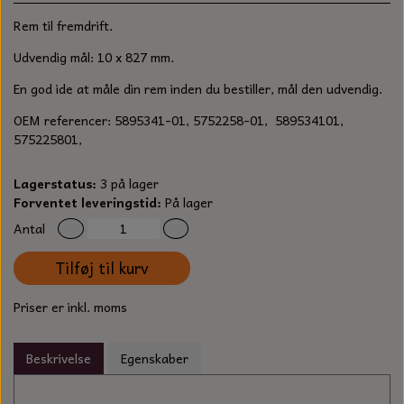
S-KROG
Rem til fremdrift.
SMERGELLÆRRED
BATTERILADEAPPARAT
TECUMSEH
SORTIMENT
Udvendig mål: 10 x 827 mm.
KLINGSPOR
KNIVE OG TILBEHØR
OLIE TIL SMÅMOTORER & HAVEMASKINER
En god ide at måle din rem inden du bestiller, mål den udvendig.
FORANKRING
OEM referencer: 5895341-01, 5752258-01, 589534101,
GAVEKORT
ARBEJDSLYS
TÆNDRØR
575225801,
DYBEL
STIKSAV KLINGER
MEJSLER
SPÆNDEBÅND
Lagerstatus:
3 på lager
Forventet leveringstid:
På lager
VÆRKTØJSSÆT
BENSINSLANGE OG FILTRE
Antal
FEDTPRESSER
STARTSNOR OG TILBEHØR
Tilføj til kurv
Priser er inkl. moms
UNIVERSAL KABLER OG TILBEHØR
UNIVERSAL REMSKIVER OG STYRERULLER
Beskrivelse
Egenskaber