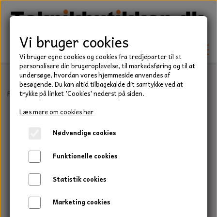
Vi bruger cookies
Vi bruger egne cookies og cookies fra tredjeparter til at
personalisere din brugeroplevelse, til markedsføring og til at
undersøge, hvordan vores hjemmeside anvendes af
besøgende. Du kan altid tilbagekalde dit samtykke ved at
TEKNIK
Forside
Befæstelse
Skiver
Plane skiver
Plan skive, M8, Nylon
trykke på linket 'Cookies' nederst på siden.
KILEREMME
Læs mere om cookies her
BEFÆSTELSE
Nødvendige cookies
LEJER
BOLTE
ELDELE
Funktionelle cookies
PAKDÅSER
GEVINDSTÆNGER
STARTERE
HAVE/PARK
Statistik cookies
LÅSERINGE
MØTRIKKER
STRIPS / KABELBINDER
UNIVERSALE REMME TIL PLÆNEKLIPPER OG
TRAKTOR/ENTREPRENØR
Marketing cookies
HAVETRAKTOR
KILEREMSKIVER
SKIVER