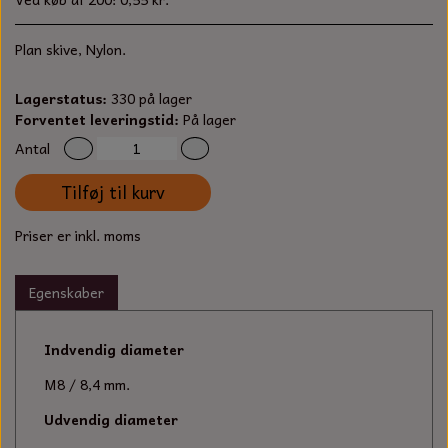
S-KROG
SMERGELLÆRRED
BATTERILADEAPPARAT
TECUMSEH
Plan skive, Nylon.
SORTIMENT
KLINGSPOR
KNIVE OG TILBEHØR
OLIE TIL SMÅMOTORER & HAVEMASKINER
Lagerstatus:
330 på lager
FORANKRING
Forventet leveringstid:
På lager
GAVEKORT
ARBEJDSLYS
TÆNDRØR
Antal
DYBEL
STIKSAV KLINGER
Tilføj til kurv
MEJSLER
SPÆNDEBÅND
Priser er inkl. moms
VÆRKTØJSSÆT
BENSINSLANGE OG FILTRE
Egenskaber
FEDTPRESSER
STARTSNOR OG TILBEHØR
UNIVERSAL KABLER OG TILBEHØR
Indvendig diameter
M8 / 8,4 mm.
UNIVERSAL REMSKIVER OG STYRERULLER
Udvendig diameter