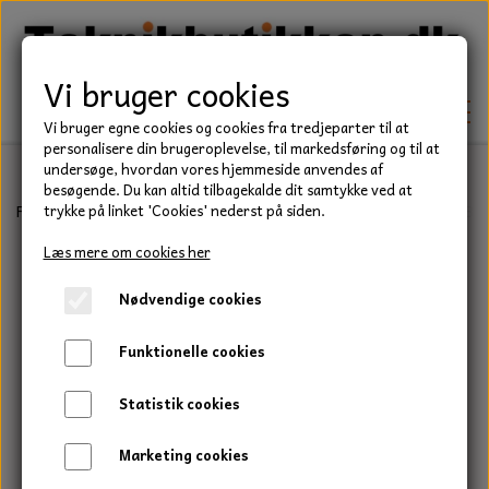
Vi bruger cookies
Vi bruger egne cookies og cookies fra tredjeparter til at
personalisere din brugeroplevelse, til markedsføring og til at
undersøge, hvordan vores hjemmeside anvendes af
besøgende. Du kan altid tilbagekalde dit samtykke ved at
TEKNIK
Forside
Befæstelse
Skiver
Plane skiver
Plan skive, M5, FZB, 1
trykke på linket 'Cookies' nederst på siden.
KILEREMME
Læs mere om cookies her
BEFÆSTELSE
Nødvendige cookies
LEJER
BOLTE
ELDELE
Funktionelle cookies
PAKDÅSER
GEVINDSTÆNGER
STARTERE
HAVE/PARK
Statistik cookies
LÅSERINGE
MØTRIKKER
STRIPS / KABELBINDER
UNIVERSALE REMME TIL PLÆNEKLIPPER OG
TRAKTOR/ENTREPRENØR
Marketing cookies
HAVETRAKTOR
KILEREMSKIVER
SKIVER