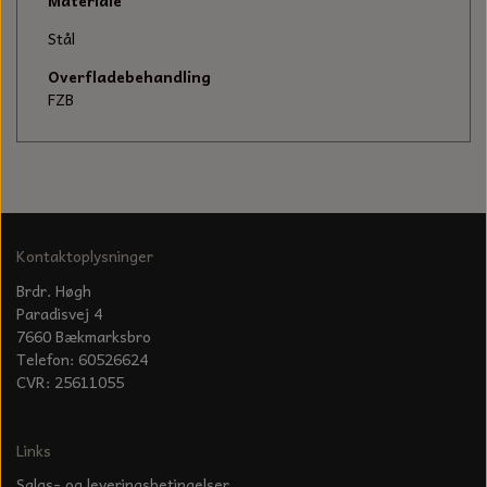
KÆDER TIL MOTORSAV
Materiale
Stål
Overfladebehandling
FZB
Kontaktoplysninger
Brdr. Høgh
Paradisvej 4
7660 Bækmarksbro
Telefon: 60526624
CVR: 25611055
Links
Salgs- og leveringsbetingelser