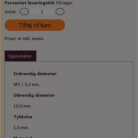
S-KROG
Forventet leveringstid:
På lager
SMERGELLÆRRED
Antal
BATTERILADEAPPARAT
TECUMSEH
SORTIMENT
Tilføj til kurv
KLINGSPOR
KNIVE OG TILBEHØR
OLIE TIL SMÅMOTORER & HAVEMASKINER
FORANKRING
Priser er inkl. moms
GAVEKORT
ARBEJDSLYS
TÆNDRØR
DYBEL
Egenskaber
STIKSAV KLINGER
MEJSLER
SPÆNDEBÅND
Indvendig diameter
VÆRKTØJSSÆT
BENSINSLANGE OG FILTRE
M5 / 5,3 mm.
FEDTPRESSER
STARTSNOR OG TILBEHØR
Udvendig diameter
10,0 mm.
UNIVERSAL KABLER OG TILBEHØR
Tykkelse
UNIVERSAL REMSKIVER OG STYRERULLER
1,0 mm.