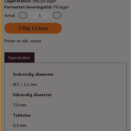
Lagerstatus:
966 på lager
S-KROG
Forventet leveringstid:
På lager
SMERGELLÆRRED
BATTERILADEAPPARAT
TECUMSEH
Antal
SORTIMENT
KLINGSPOR
KNIVE OG TILBEHØR
OLIE TIL SMÅMOTORER & HAVEMASKINER
Tilføj til kurv
FORANKRING
GAVEKORT
Priser er inkl. moms
ARBEJDSLYS
TÆNDRØR
DYBEL
STIKSAV KLINGER
MEJSLER
SPÆNDEBÅND
Egenskaber
VÆRKTØJSSÆT
BENSINSLANGE OG FILTRE
Indvendig diameter
M3 / 3,2 mm.
FEDTPRESSER
STARTSNOR OG TILBEHØR
Udvendig diameter
UNIVERSAL KABLER OG TILBEHØR
7,0 mm.
Tykkelse
UNIVERSAL REMSKIVER OG STYRERULLER
0,5 mm.