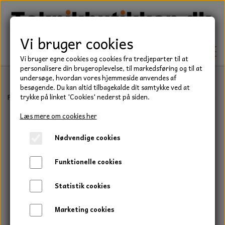
Vi bruger cookies
Vi bruger egne cookies og cookies fra tredjeparter til at
personalisere din brugeroplevelse, til markedsføring og til at
undersøge, hvordan vores hjemmeside anvendes af
besøgende. Du kan altid tilbagekalde dit samtykke ved at
TEKNIK
Forside
Befæstelse
Skiver
Plane skiver
Plan skive, M3, Messi
trykke på linket 'Cookies' nederst på siden.
KILEREMME
Læs mere om cookies her
BEFÆSTELSE
Nødvendige cookies
LEJER
BOLTE
ELDELE
Funktionelle cookies
PAKDÅSER
GEVINDSTÆNGER
STARTERE
HAVE/PARK
Statistik cookies
LÅSERINGE
MØTRIKKER
STRIPS / KABELBINDER
UNIVERSALE REMME TIL PLÆNEKLIPPER OG
TRAKTOR/ENTREPRENØR
Marketing cookies
HAVETRAKTOR
KILEREMSKIVER
SKIVER