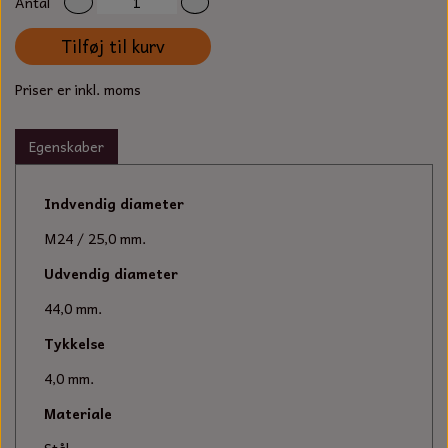
Antal
S-KROG
SMERGELLÆRRED
BATTERILADEAPPARAT
TECUMSEH
Tilføj til kurv
SORTIMENT
KLINGSPOR
KNIVE OG TILBEHØR
Priser er inkl. moms
OLIE TIL SMÅMOTORER & HAVEMASKINER
FORANKRING
GAVEKORT
ARBEJDSLYS
TÆNDRØR
Egenskaber
DYBEL
STIKSAV KLINGER
MEJSLER
SPÆNDEBÅND
Indvendig diameter
M24 / 25,0 mm.
VÆRKTØJSSÆT
BENSINSLANGE OG FILTRE
Udvendig diameter
FEDTPRESSER
STARTSNOR OG TILBEHØR
44,0 mm.
Tykkelse
UNIVERSAL KABLER OG TILBEHØR
4,0 mm.
UNIVERSAL REMSKIVER OG STYRERULLER
Materiale