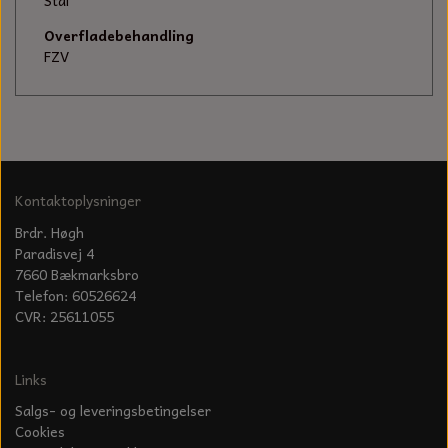
KÆDER TIL MOTORSAV
Stål
Overfladebehandling
FZV
Kontaktoplysninger
Brdr. Høgh
Paradisvej 4
7660 Bækmarksbro
Telefon: 60526624
CVR: 25611055
Links
Salgs- og leveringsbetingelser
Cookies