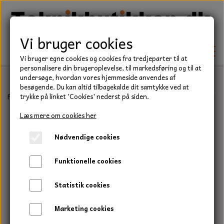
Vi bruger cookies
Vi bruger egne cookies og cookies fra tredjeparter til at
personalisere din brugeroplevelse, til markedsføring og til at
undersøge, hvordan vores hjemmeside anvendes af
besøgende. Du kan altid tilbagekalde dit samtykke ved at
TEKNIK
Forside
Befæstelse
Skiver
Plane skiver
Plan skive, M24, FZV,
trykke på linket 'Cookies' nederst på siden.
KILEREMME
Læs mere om cookies her
BEFÆSTELSE
Nødvendige cookies
LEJER
BOLTE
ELDELE
Funktionelle cookies
PAKDÅSER
GEVINDSTÆNGER
STARTERE
HAVE/PARK
Statistik cookies
LÅSERINGE
MØTRIKKER
STRIPS / KABELBINDER
UNIVERSALE REMME TIL PLÆNEKLIPPER OG
TRAKTOR/ENTREPRENØR
Marketing cookies
HAVETRAKTOR
KILEREMSKIVER
SKIVER