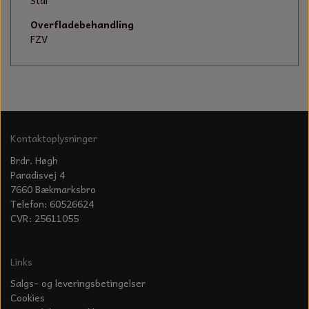
KÆDER TIL MOTORSAV
Stål
Overfladebehandling
FZV
Kontaktoplysninger
Brdr. Høgh
Paradisvej 4
7660 Bækmarksbro
Telefon: 60526624
CVR: 25611055
Links
Salgs- og leveringsbetingelser
Cookies