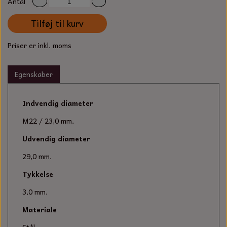
Antal
S-KROG
SMERGELLÆRRED
BATTERILADEAPPARAT
TECUMSEH
Tilføj til kurv
SORTIMENT
KLINGSPOR
KNIVE OG TILBEHØR
Priser er inkl. moms
OLIE TIL SMÅMOTORER & HAVEMASKINER
FORANKRING
GAVEKORT
ARBEJDSLYS
TÆNDRØR
Egenskaber
DYBEL
STIKSAV KLINGER
MEJSLER
SPÆNDEBÅND
Indvendig diameter
M22 / 23,0 mm.
VÆRKTØJSSÆT
BENSINSLANGE OG FILTRE
Udvendig diameter
FEDTPRESSER
STARTSNOR OG TILBEHØR
29,0 mm.
Tykkelse
UNIVERSAL KABLER OG TILBEHØR
3,0 mm.
UNIVERSAL REMSKIVER OG STYRERULLER
Materiale