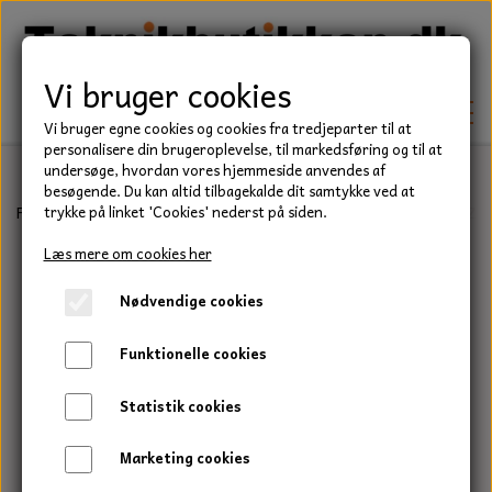
Vi bruger cookies
Vi bruger egne cookies og cookies fra tredjeparter til at
personalisere din brugeroplevelse, til markedsføring og til at
undersøge, hvordan vores hjemmeside anvendes af
besøgende. Du kan altid tilbagekalde dit samtykke ved at
TEKNIK
Forside
Befæstelse
Skiver
Plane skiver
Plan skive, M22, FZV,
trykke på linket 'Cookies' nederst på siden.
KILEREMME
Læs mere om cookies her
BEFÆSTELSE
Nødvendige cookies
LEJER
BOLTE
ELDELE
Funktionelle cookies
PAKDÅSER
GEVINDSTÆNGER
STARTERE
HAVE/PARK
Statistik cookies
LÅSERINGE
MØTRIKKER
STRIPS / KABELBINDER
UNIVERSALE REMME TIL PLÆNEKLIPPER OG
TRAKTOR/ENTREPRENØR
Marketing cookies
HAVETRAKTOR
KILEREMSKIVER
SKIVER