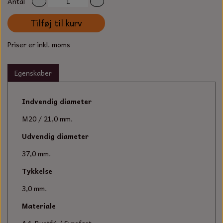
Antal
S-KROG
SMERGELLÆRRED
BATTERILADEAPPARAT
TECUMSEH
Tilføj til kurv
SORTIMENT
KLINGSPOR
KNIVE OG TILBEHØR
Priser er inkl. moms
OLIE TIL SMÅMOTORER & HAVEMASKINER
FORANKRING
GAVEKORT
ARBEJDSLYS
TÆNDRØR
Egenskaber
DYBEL
STIKSAV KLINGER
MEJSLER
SPÆNDEBÅND
Indvendig diameter
M20 / 21,0 mm.
VÆRKTØJSSÆT
BENSINSLANGE OG FILTRE
Udvendig diameter
FEDTPRESSER
STARTSNOR OG TILBEHØR
37,0 mm.
Tykkelse
UNIVERSAL KABLER OG TILBEHØR
3,0 mm.
UNIVERSAL REMSKIVER OG STYRERULLER
Materiale