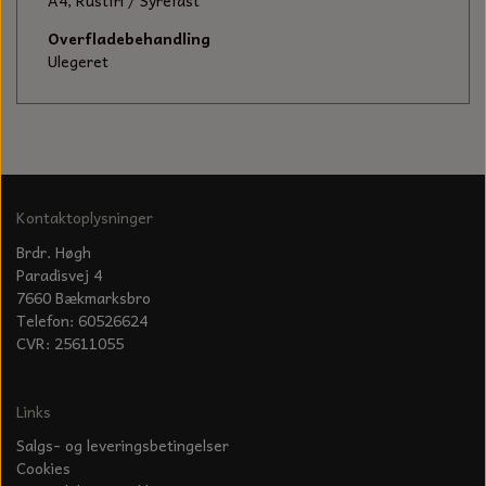
KÆDER TIL MOTORSAV
A4, Rustfri / Syrefast
Overfladebehandling
Ulegeret
Kontaktoplysninger
Brdr. Høgh
Paradisvej 4
7660 Bækmarksbro
Telefon: 60526624
CVR: 25611055
Links
Salgs- og leveringsbetingelser
Cookies