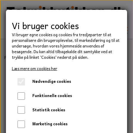
Vi bruger cookies
Vi bruger egne cookies og cookies fra tredjeparter til at
personalisere din brugeroplevelse, til markedsføring og til at
undersøge, hvordan vores hjemmeside anvendes af
besøgende. Du kan altid tilbagekalde dit samtykke ved at
TEKNIK
Forside
Befæstelse
Skiver
Plane skiver
Plan skive, M20, A4, 
trykke på linket 'Cookies' nederst på siden.
KILEREMME
Læs mere om cookies her
BEFÆSTELSE
Nødvendige cookies
LEJER
BOLTE
ELDELE
Funktionelle cookies
PAKDÅSER
GEVINDSTÆNGER
STARTERE
HAVE/PARK
Statistik cookies
LÅSERINGE
MØTRIKKER
STRIPS / KABELBINDER
UNIVERSALE REMME TIL PLÆNEKLIPPER OG
TRAKTOR/ENTREPRENØR
Marketing cookies
HAVETRAKTOR
KILEREMSKIVER
SKIVER