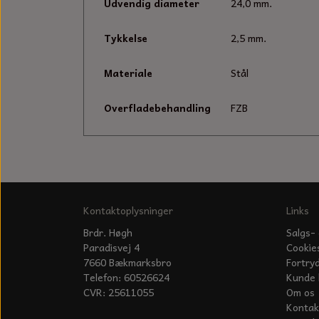
Udvendig diameter
24,0 mm.
Tykkelse
2,5 mm.
Materiale
Stål
Overfladebehandling
FZB
Kontaktoplysninger
Links
Brdr. Høgh
Salgs- 
Paradisvej 4
Cookie
7660 Bækmarksbro
Fortry
Telefon: 60526624
Kunde 
CVR: 25611055
Om os
Kontak