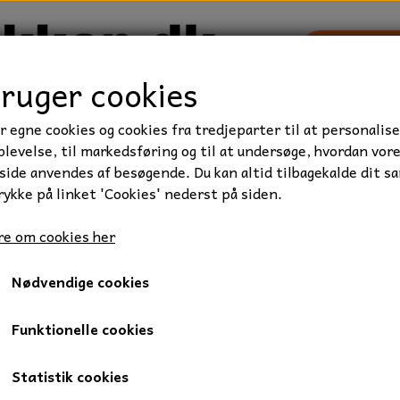
bruger cookies
r egne cookies og cookies fra tredjeparter til at personalise
TRAKTOR/ENTREPRENØR
FORBRUGSVARER
VÆRKTØ
levelse, til markedsføring og til at undersøge, hvordan vor
ide anvendes af besøgende. Du kan altid tilbagekalde dit s
rykke på linket 'Cookies' nederst på siden.
skive, M12, FZB
e om cookies her
Plan skive, M12, FZB
Nødvendige cookies
0,95 kr.
Varenummer: 006-12
Funktionelle cookies
Mængderabat
Statistik cookies
Ved køb af 100: 0,90 kr.