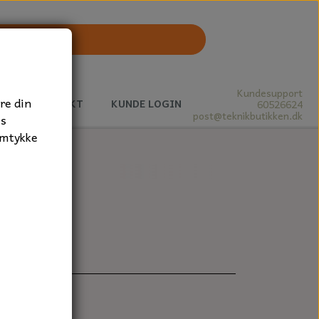
Kundesupport
re din
J
KONTAKT
KUNDE LOGIN
60526624
post@teknikbutikken.dk
es
amtykke