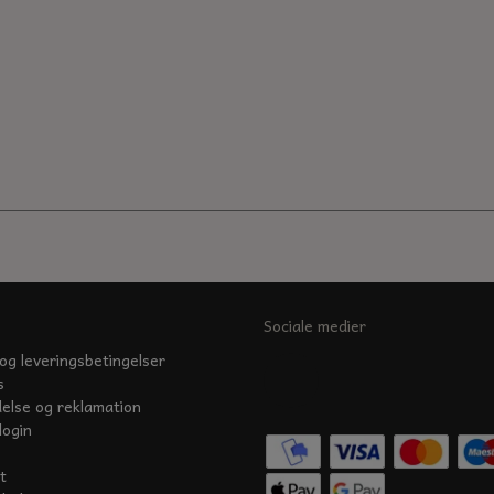
Sociale medier
og leveringsbetingelser
s
delse og reklamation
login
t