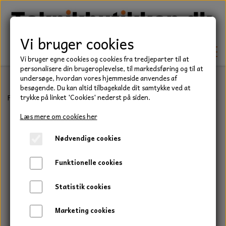
Vi bruger cookies
Vi bruger egne cookies og cookies fra tredjeparter til at
personalisere din brugeroplevelse, til markedsføring og til at
undersøge, hvordan vores hjemmeside anvendes af
besøgende. Du kan altid tilbagekalde dit samtykke ved at
TEKNIK
Forside
Teknik
Pakdåser
Pakdåser fremstillet i blødt gummi, 
trykke på linket 'Cookies' nederst på siden.
KILEREMME
Læs mere om cookies her
BEFÆSTELSE
Nødvendige cookies
LEJER
BOLTE
ELDELE
Funktionelle cookies
PAKDÅSER
GEVINDSTÆNGER
STARTERE
HAVE/PARK
Statistik cookies
LÅSERINGE
MØTRIKKER
STRIPS / KABELBINDER
UNIVERSALE REMME TIL PLÆNEKLIPPER OG
TRAKTOR/ENTREPRENØR
Marketing cookies
HAVETRAKTOR
KILEREMSKIVER
SKIVER