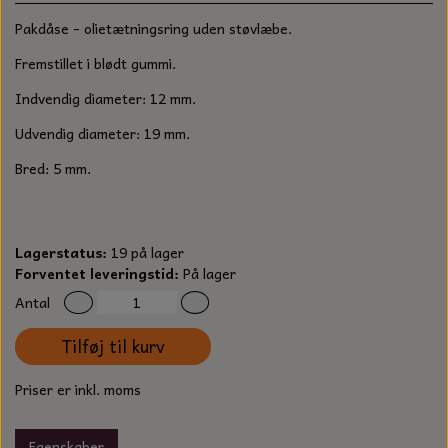
S-KROG
Pakdåse - olietætningsring uden støvlæbe.
SMERGELLÆRRED
BATTERILADEAPPARAT
TECUMSEH
SORTIMENT
Fremstillet i blødt gummi.
KLINGSPOR
KNIVE OG TILBEHØR
OLIE TIL SMÅMOTORER & HAVEMASKINER
Indvendig diameter: 12 mm.
FORANKRING
Udvendig diameter: 19 mm.
GAVEKORT
ARBEJDSLYS
TÆNDRØR
DYBEL
Bred: 5 mm.
STIKSAV KLINGER
MEJSLER
SPÆNDEBÅND
VÆRKTØJSSÆT
BENSINSLANGE OG FILTRE
Lagerstatus:
19 på lager
Forventet leveringstid:
På lager
FEDTPRESSER
STARTSNOR OG TILBEHØR
Antal
Tilføj til kurv
UNIVERSAL KABLER OG TILBEHØR
Priser er inkl. moms
UNIVERSAL REMSKIVER OG STYRERULLER
Egenskaber