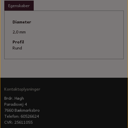
KÆDER TIL MOTORSAV
Egenskaber
Diameter
2,0 mm
Profil
Rund
Kontaktoplysninger
Brdr. Høgh
Paradisvej 4
7660 Bækmarksbro
Telefon: 60526624
CVR: 25611055