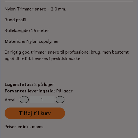
S-KROG
Nylon Trimmer snøre - 2,0 mm.
SMERGELLÆRRED
BATTERILADEAPPARAT
TECUMSEH
SORTIMENT
Rund profil
KLINGSPOR
KNIVE OG TILBEHØR
OLIE TIL SMÅMOTORER & HAVEMASKINER
Rullelængde: 15 meter
FORANKRING
Materiale: Nylon copolymer
GAVEKORT
ARBEJDSLYS
TÆNDRØR
DYBEL
En rigtig god trimmer snøre til professionel brug, men bestemt
STIKSAV KLINGER
også til fritid. Leveres i praktisk pakke.
MEJSLER
SPÆNDEBÅND
VÆRKTØJSSÆT
BENSINSLANGE OG FILTRE
Lagerstatus:
2 på lager
FEDTPRESSER
Forventet leveringstid:
På lager
STARTSNOR OG TILBEHØR
Antal
UNIVERSAL KABLER OG TILBEHØR
Tilføj til kurv
UNIVERSAL REMSKIVER OG STYRERULLER
Priser er inkl. moms