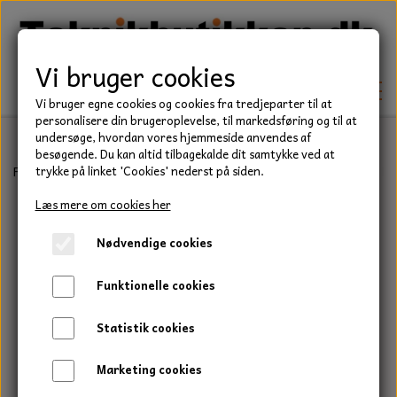
Vi bruger cookies
Vi bruger egne cookies og cookies fra tredjeparter til at
personalisere din brugeroplevelse, til markedsføring og til at
undersøge, hvordan vores hjemmeside anvendes af
besøgende. Du kan altid tilbagekalde dit samtykke ved at
TEKNIK
Forside
Have/Park
Buskrydder & Trimmer
Trimmersnørre
Ny
trykke på linket 'Cookies' nederst på siden.
KILEREMME
Læs mere om cookies her
BEFÆSTELSE
Nødvendige cookies
LEJER
BOLTE
ELDELE
Funktionelle cookies
PAKDÅSER
GEVINDSTÆNGER
STARTERE
HAVE/PARK
Statistik cookies
LÅSERINGE
MØTRIKKER
STRIPS / KABELBINDER
UNIVERSALE REMME TIL PLÆNEKLIPPER OG
TRAKTOR/ENTREPRENØR
Marketing cookies
HAVETRAKTOR
KILEREMSKIVER
SKIVER