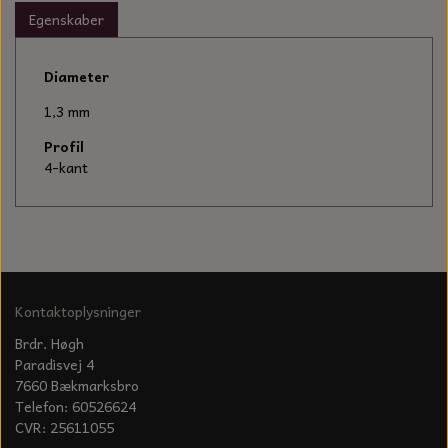
KÆDER TIL MOTORSAV
Egenskaber
Diameter
1,3 mm
Profil
4-kant
Kontaktoplysninger
Brdr. Høgh
Paradisvej 4
7660 Bækmarksbro
Telefon: 60526624
CVR: 25611055