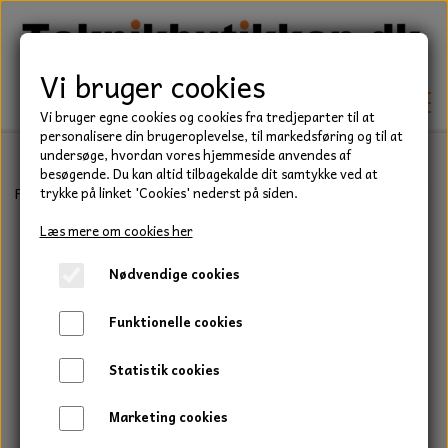
Vi bruger cookies
Vi bruger egne cookies og cookies fra tredjeparter til at
personalisere din brugeroplevelse, til markedsføring og til at
undersøge, hvordan vores hjemmeside anvendes af
besøgende. Du kan altid tilbagekalde dit samtykke ved at
TEKNIK
Forside
Have/Park
Buskrydder & Trimmer
Trimmersnørre
Ny
trykke på linket 'Cookies' nederst på siden.
KILEREMME
Læs mere om cookies her
BEFÆSTELSE
Nødvendige cookies
LEJER
BOLTE
ELDELE
Funktionelle cookies
PAKDÅSER
GEVINDSTÆNGER
STARTERE
HAVE/PARK
Statistik cookies
LÅSERINGE
MØTRIKKER
STRIPS / KABELBINDER
UNIVERSALE REMME TIL PLÆNEKLIPPER OG
TRAKTOR/ENTREPRENØR
Marketing cookies
HAVETRAKTOR
KILEREMSKIVER
SKIVER