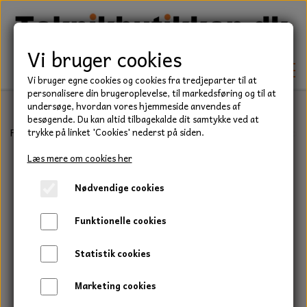
Vi bruger cookies
Vi bruger egne cookies og cookies fra tredjeparter til at
personalisere din brugeroplevelse, til markedsføring og til at
undersøge, hvordan vores hjemmeside anvendes af
besøgende. Du kan altid tilbagekalde dit samtykke ved at
TEKNIK
Forside
Have/Park
Olie til småmotorer & havemaskiner
Motorol
trykke på linket 'Cookies' nederst på siden.
KILEREMME
Læs mere om cookies her
BEFÆSTELSE
Nødvendige cookies
LEJER
BOLTE
ELDELE
Funktionelle cookies
PAKDÅSER
GEVINDSTÆNGER
STARTERE
HAVE/PARK
Statistik cookies
LÅSERINGE
MØTRIKKER
STRIPS / KABELBINDER
UNIVERSALE REMME TIL PLÆNEKLIPPER OG
TRAKTOR/ENTREPRENØR
Marketing cookies
HAVETRAKTOR
KILEREMSKIVER
SKIVER