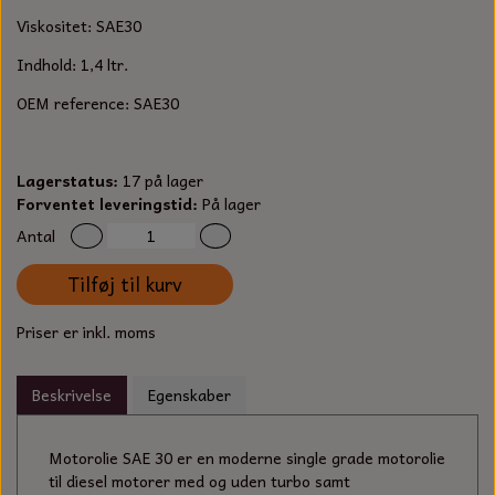
S-KROG
Viskositet: SAE30
SMERGELLÆRRED
BATTERILADEAPPARAT
TECUMSEH
SORTIMENT
Indhold: 1,4 ltr.
KLINGSPOR
KNIVE OG TILBEHØR
OLIE TIL SMÅMOTORER & HAVEMASKINER
OEM reference:
SAE30
FORANKRING
GAVEKORT
ARBEJDSLYS
TÆNDRØR
DYBEL
Lagerstatus:
17 på lager
Forventet leveringstid:
STIKSAV KLINGER
På lager
MEJSLER
SPÆNDEBÅND
Antal
VÆRKTØJSSÆT
BENSINSLANGE OG FILTRE
Tilføj til kurv
FEDTPRESSER
STARTSNOR OG TILBEHØR
Priser er inkl. moms
UNIVERSAL KABLER OG TILBEHØR
Beskrivelse
Egenskaber
UNIVERSAL REMSKIVER OG STYRERULLER
Motorolie SAE 30 er en moderne single grade motorolie
til diesel motorer med og uden turbo samt