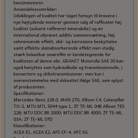
KÆDER TIL MOTORSAV
benzinmotorer.
Anvendelsesområder:
Udviklingen af kvalitet har taget hensyn til kravene i
nye højtydende motorer gennem valg af raffinater høj
kvalitet (solvent raffineret mineralolie) og en
international afprøvet additiv sammensætning. Høj
selvrensende effekt, slid- og korrosions beskyttelse
samt effektiv slamabsorberende effekt men stadig
stærk belastbar smørefilm er kendetegnende for
kvaliteten af denne olie. GRANIT Motorolie SAE 30 kan
også benyttes som hydraulikolie og transmissionsolie, i
konvertere og skibstransmissioner, men kun i
overenstemmelse med viskositet ifølge SAE, som oplyst
af producenten.
Specifikationer:
Mercedes-Benz 228.0, MAN 270, Allison C4, Caterpillar
TO-2, MTU MTL 5044 type 1, ZF TE-ML 04B Allison TES
228; MTU DDC BR 2000; MTU DDC BR 4000; ZF TE-ML
03A; ZF TE-ML 07D
Klassifikationer:
ACEA E1, ACEA E2, API CF-4, API SG