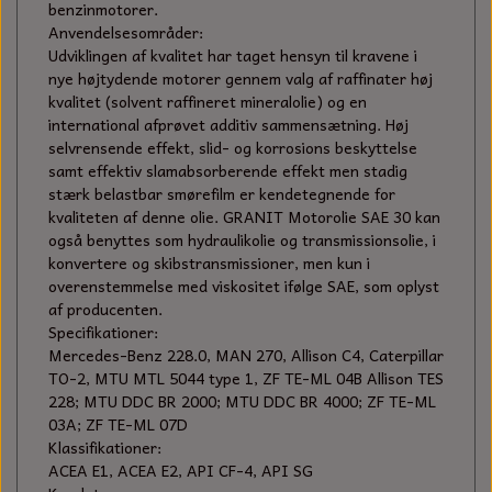
KÆDER TIL MOTORSAV
benzinmotorer.
Anvendelsesområder:
Udviklingen af kvalitet har taget hensyn til kravene i
nye højtydende motorer gennem valg af raffinater høj
kvalitet (solvent raffineret mineralolie) og en
international afprøvet additiv sammensætning. Høj
selvrensende effekt, slid- og korrosions beskyttelse
samt effektiv slamabsorberende effekt men stadig
stærk belastbar smørefilm er kendetegnende for
kvaliteten af denne olie. GRANIT Motorolie SAE 30 kan
også benyttes som hydraulikolie og transmissionsolie, i
konvertere og skibstransmissioner, men kun i
overenstemmelse med viskositet ifølge SAE, som oplyst
af producenten.
Specifikationer:
Mercedes-Benz 228.0, MAN 270, Allison C4, Caterpillar
TO-2, MTU MTL 5044 type 1, ZF TE-ML 04B Allison TES
228; MTU DDC BR 2000; MTU DDC BR 4000; ZF TE-ML
03A; ZF TE-ML 07D
Klassifikationer:
ACEA E1, ACEA E2, API CF-4, API SG