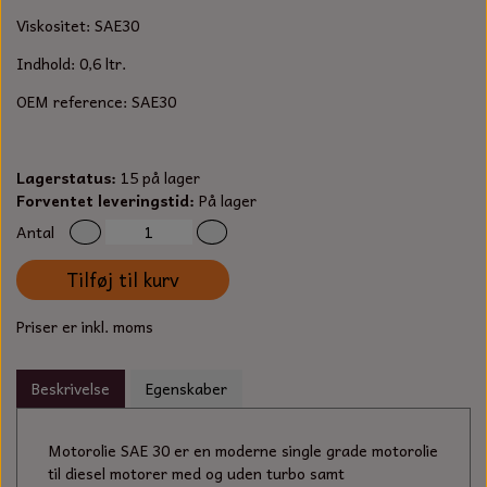
S-KROG
Viskositet: SAE30
SMERGELLÆRRED
BATTERILADEAPPARAT
TECUMSEH
SORTIMENT
Indhold: 0,6 ltr.
KLINGSPOR
KNIVE OG TILBEHØR
OLIE TIL SMÅMOTORER & HAVEMASKINER
OEM reference:
SAE30
FORANKRING
GAVEKORT
ARBEJDSLYS
TÆNDRØR
DYBEL
Lagerstatus:
15 på lager
Forventet leveringstid:
STIKSAV KLINGER
På lager
MEJSLER
SPÆNDEBÅND
Antal
VÆRKTØJSSÆT
BENSINSLANGE OG FILTRE
Tilføj til kurv
FEDTPRESSER
STARTSNOR OG TILBEHØR
Priser er inkl. moms
UNIVERSAL KABLER OG TILBEHØR
Beskrivelse
Egenskaber
UNIVERSAL REMSKIVER OG STYRERULLER
Motorolie SAE 30 er en moderne single grade motorolie
til diesel motorer med og uden turbo samt