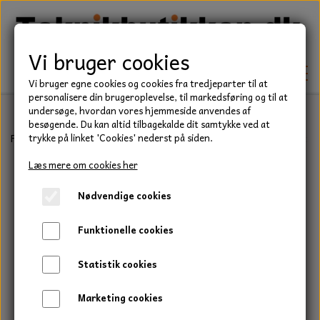
Vi bruger cookies
Vi bruger egne cookies og cookies fra tredjeparter til at
personalisere din brugeroplevelse, til markedsføring og til at
undersøge, hvordan vores hjemmeside anvendes af
besøgende. Du kan altid tilbagekalde dit samtykke ved at
TEKNIK
Forside
Have/Park
Olie til småmotorer & havemaskiner
Motorol
trykke på linket 'Cookies' nederst på siden.
KILEREMME
Læs mere om cookies her
BEFÆSTELSE
Nødvendige cookies
LEJER
BOLTE
ELDELE
Funktionelle cookies
PAKDÅSER
GEVINDSTÆNGER
STARTERE
HAVE/PARK
Statistik cookies
LÅSERINGE
MØTRIKKER
STRIPS / KABELBINDER
UNIVERSALE REMME TIL PLÆNEKLIPPER OG
TRAKTOR/ENTREPRENØR
Marketing cookies
HAVETRAKTOR
KILEREMSKIVER
SKIVER