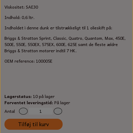
S-KROG
Viskositet: SAE30
SMERGELLÆRRED
BATTERILADEAPPARAT
TECUMSEH
SORTIMENT
Indhold: 0,6 ltr.
KLINGSPOR
KNIVE OG TILBEHØR
OLIE TIL SMÅMOTORER & HAVEMASKINER
Indholdet i denne dunk er tilstrækkeligt til 1 olieskift på:
FORANKRING
Briggs & Stratton Sprint, Classic, Quatro, Quantom, Max, 450E,
GAVEKORT
ARBEJDSLYS
TÆNDRØR
500E, 550E, 550EX, 575EX, 600E, 625E samt de fleste ældre
DYBEL
Briggs & Stratton motorer indtil 7 HK.
STIKSAV KLINGER
MEJSLER
SPÆNDEBÅND
OEM reference: 100005E
VÆRKTØJSSÆT
BENSINSLANGE OG FILTRE
FEDTPRESSER
STARTSNOR OG TILBEHØR
Lagerstatus:
10 på lager
Forventet leveringstid:
På lager
UNIVERSAL KABLER OG TILBEHØR
Antal
UNIVERSAL REMSKIVER OG STYRERULLER
Tilføj til kurv