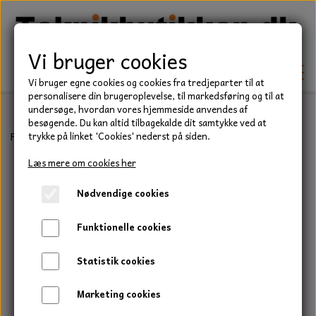
Vi bruger cookies
Vi bruger egne cookies og cookies fra tredjeparter til at
personalisere din brugeroplevelse, til markedsføring og til at
undersøge, hvordan vores hjemmeside anvendes af
besøgende. Du kan altid tilbagekalde dit samtykke ved at
TEKNIK
Forside
Have/Park
Olie til småmotorer & havemaskiner
Motorol
trykke på linket 'Cookies' nederst på siden.
KILEREMME
Læs mere om cookies her
BEFÆSTELSE
Nødvendige cookies
LEJER
BOLTE
ELDELE
Funktionelle cookies
PAKDÅSER
GEVINDSTÆNGER
STARTERE
HAVE/PARK
Statistik cookies
LÅSERINGE
MØTRIKKER
STRIPS / KABELBINDER
UNIVERSALE REMME TIL PLÆNEKLIPPER OG
TRAKTOR/ENTREPRENØR
Marketing cookies
HAVETRAKTOR
KILEREMSKIVER
SKIVER