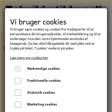
Vi bruger cookies
Vi bruger egne cookies og cookies fra tredjeparter til at
personalisere din brugeroplevelse, til markedsføring og til at
undersøge, hvordan vores hjemmeside anvendes af
besøgende. Du kan altid tilbagekalde dit samtykke ved at
TEKNIK
Forside
Teknik
Lejer
Sporkuglelejer
600 serie
Kugleleje, 6
trykke på linket 'Cookies' nederst på siden.
KILEREMME
Læs mere om cookies her
BEFÆSTELSE
Nødvendige cookies
LEJER
BOLTE
ELDELE
Funktionelle cookies
PAKDÅSER
GEVINDSTÆNGER
STARTERE
HAVE/PARK
Statistik cookies
LÅSERINGE
MØTRIKKER
STRIPS / KABELBINDER
UNIVERSALE REMME TIL PLÆNEKLIPPER OG
TRAKTOR/ENTREPRENØR
Marketing cookies
HAVETRAKTOR
KILEREMSKIVER
SKIVER