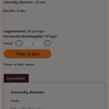
S-KROG
Udvendig diameter: 19 mm.
SMERGELLÆRRED
BATTERILADEAPPARAT
TECUMSEH
Bredde: 6 mm.
SORTIMENT
KLINGSPOR
KNIVE OG TILBEHØR
OLIE TIL SMÅMOTORER & HAVEMASKINER
FORANKRING
Lagerstatus:
20 på lager
GAVEKORT
ARBEJDSLYS
TÆNDRØR
Forventet leveringstid:
På lager
DYBEL
Antal
STIKSAV KLINGER
MEJSLER
SPÆNDEBÅND
Tilføj til kurv
VÆRKTØJSSÆT
BENSINSLANGE OG FILTRE
Priser er inkl. moms
FEDTPRESSER
STARTSNOR OG TILBEHØR
Egenskaber
UNIVERSAL KABLER OG TILBEHØR
Indvendig diameter
UNIVERSAL REMSKIVER OG STYRERULLER
5 mm.