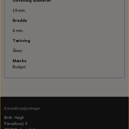
KÆDER TIL MOTORSAV
Udvendig diameter
19 mm.
Bredde
6 mm.
Tætning
Åben
Mærke
Budget
Kontaktoplysninger
Brdr. Høgh
Paradisvej 4