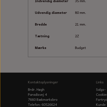
Indvendig diameter
35 mm.
Udvendig diameter
80 mm.
Bredde
21 mm.
Tætning
2Z
Mærke
Budget
Kontaktoplysninger
Links
Brdr. Høgh
Salgs- 
Paradisvej 4
Cookie
7660 Bækmarksbro
Fortry
Telefon: 60526624
Kunde 