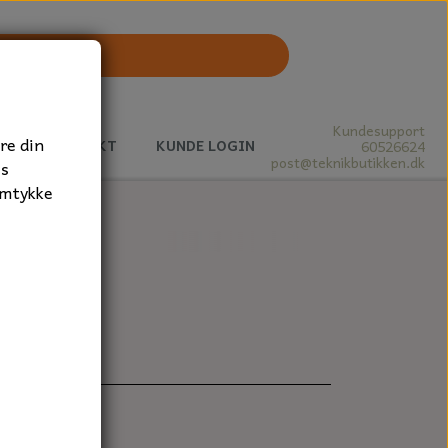
Kundesupport
re din
J
KONTAKT
KUNDE LOGIN
60526624
post@teknikbutikken.dk
es
amtykke
21 mm.
støvtæt.