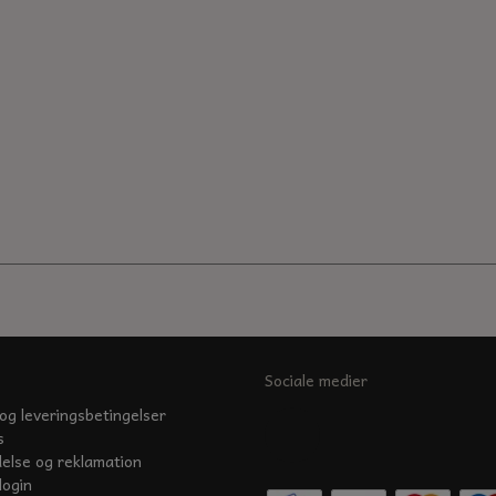
Sociale medier
og leveringsbetingelser
s
delse og reklamation
login