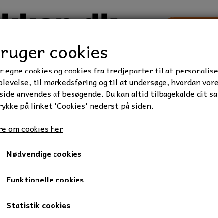
bruger cookies
r egne cookies og cookies fra tredjeparter til at personalise
TRAKTOR/ENTREPRENØR
FORBRUGSVARER
VÆRKTØ
levelse, til markedsføring og til at undersøge, hvordan vor
ide anvendes af besøgende. Du kan altid tilbagekalde dit s
rykke på linket 'Cookies' nederst på siden.
ie
Kugleleje, 6307-2Z, 35x80x21 mm.
e om cookies her
Kugleleje, 6307-2Z, 35x80x
Nødvendige cookies
75,00 kr.
Varenummer: 05-6307-2Z
Funktionelle cookies
1 radet sporkugleleje.
Statistik cookies
Med metaltætning på begge sider af lejet, som gør at lejet er 