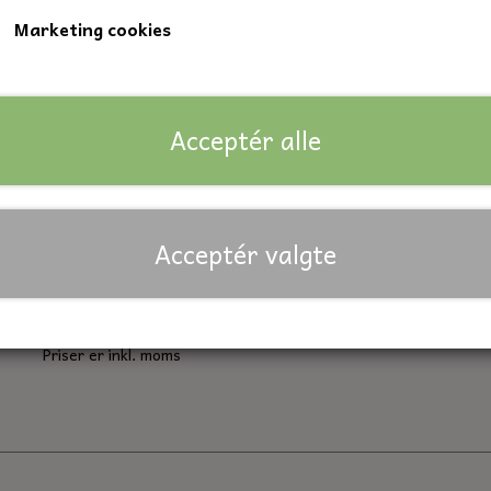
Marketing cookies
Indvendig diameter: 35 mm.
Udvendig diameter: 80 mm.
Bredde: 21 mm
Acceptér alle
Lagerstatus:
24 på lager
Forventet leveringstid:
På lager
Acceptér valgte
Antal
Tilføj til kurv
Priser er inkl. moms