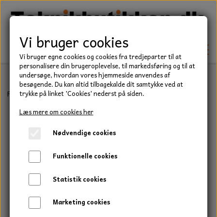
Vi bruger cookies
Vi bruger egne cookies og cookies fra tredjeparter til at
personalisere din brugeroplevelse, til markedsføring og til at
undersøge, hvordan vores hjemmeside anvendes af
besøgende. Du kan altid tilbagekalde dit samtykke ved at
TEKNIK
Forside
Teknik
Lejer
Sporkuglelejer
6300 Serie
Kugleleje,
trykke på linket 'Cookies' nederst på siden.
KILEREMME
Læs mere om cookies her
BEFÆSTELSE
Nødvendige cookies
LEJER
BOLTE
ELDELE
Funktionelle cookies
PAKDÅSER
GEVINDSTÆNGER
STARTERE
HAVE/PARK
Statistik cookies
LÅSERINGE
MØTRIKKER
STRIPS / KABELBINDER
UNIVERSALE REMME TIL PLÆNEKLIPPER OG
TRAKTOR/ENTREPRENØR
Marketing cookies
HAVETRAKTOR
KILEREMSKIVER
SKIVER