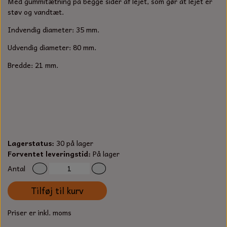
Med gummitætning på begge sider af lejet, som gør at lejet er
S-KROG
støv og vandtæt.
SMERGELLÆRRED
BATTERILADEAPPARAT
TECUMSEH
SORTIMENT
Indvendig diameter: 35 mm.
KLINGSPOR
KNIVE OG TILBEHØR
OLIE TIL SMÅMOTORER & HAVEMASKINER
Udvendig diameter: 80 mm.
FORANKRING
Bredde: 21 mm.
GAVEKORT
ARBEJDSLYS
TÆNDRØR
DYBEL
STIKSAV KLINGER
MEJSLER
SPÆNDEBÅND
VÆRKTØJSSÆT
BENSINSLANGE OG FILTRE
Lagerstatus:
30 på lager
FEDTPRESSER
STARTSNOR OG TILBEHØR
Forventet leveringstid:
På lager
Antal
UNIVERSAL KABLER OG TILBEHØR
Tilføj til kurv
UNIVERSAL REMSKIVER OG STYRERULLER
Priser er inkl. moms