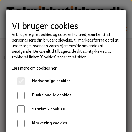
Vi bruger cookies
Vi bruger egne cookies og cookies fra tredjeparter til at
personalisere din brugeroplevelse, til markedsføring og til at
undersøge, hvordan vores hjemmeside anvendes af
besøgende. Du kan altid tilbagekalde dit samtykke ved at
TEKNIK
Forside
Teknik
Lejer
Sporkuglelejer
6200 Serie
Kugleleje,
trykke på linket 'Cookies' nederst på siden.
KILEREMME
Læs mere om cookies her
BEFÆSTELSE
Nødvendige cookies
LEJER
BOLTE
ELDELE
Funktionelle cookies
PAKDÅSER
GEVINDSTÆNGER
STARTERE
HAVE/PARK
Statistik cookies
LÅSERINGE
MØTRIKKER
STRIPS / KABELBINDER
UNIVERSALE REMME TIL PLÆNEKLIPPER OG
TRAKTOR/ENTREPRENØR
Marketing cookies
HAVETRAKTOR
KILEREMSKIVER
SKIVER