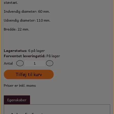
S-KROG
støvtæt.
SMERGELLÆRRED
BATTERILADEAPPARAT
TECUMSEH
Indvendig diameter: 60 mm.
SORTIMENT
Udvendig diameter: 110 mm.
KLINGSPOR
KNIVE OG TILBEHØR
OLIE TIL SMÅMOTORER & HAVEMASKINER
FORANKRING
Bredde: 22 mm.
GAVEKORT
ARBEJDSLYS
TÆNDRØR
DYBEL
STIKSAV KLINGER
MEJSLER
SPÆNDEBÅND
Lagerstatus:
6 på lager
Forventet leveringstid:
På lager
VÆRKTØJSSÆT
BENSINSLANGE OG FILTRE
Antal
Tilføj til kurv
FEDTPRESSER
STARTSNOR OG TILBEHØR
Priser er inkl. moms
UNIVERSAL KABLER OG TILBEHØR
Egenskaber
UNIVERSAL REMSKIVER OG STYRERULLER