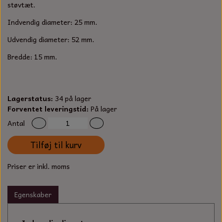
S-KROG
støvtæt.
SMERGELLÆRRED
BATTERILADEAPPARAT
TECUMSEH
Indvendig diameter: 25 mm.
SORTIMENT
Udvendig diameter: 52 mm.
KLINGSPOR
KNIVE OG TILBEHØR
OLIE TIL SMÅMOTORER & HAVEMASKINER
FORANKRING
Bredde: 15 mm.
GAVEKORT
ARBEJDSLYS
TÆNDRØR
DYBEL
STIKSAV KLINGER
MEJSLER
SPÆNDEBÅND
Lagerstatus:
34 på lager
Forventet leveringstid:
På lager
VÆRKTØJSSÆT
BENSINSLANGE OG FILTRE
Antal
Tilføj til kurv
FEDTPRESSER
STARTSNOR OG TILBEHØR
Priser er inkl. moms
UNIVERSAL KABLER OG TILBEHØR
Egenskaber
UNIVERSAL REMSKIVER OG STYRERULLER