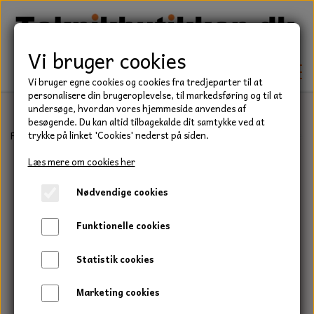
Vi bruger cookies
Vi bruger egne cookies og cookies fra tredjeparter til at
personalisere din brugeroplevelse, til markedsføring og til at
undersøge, hvordan vores hjemmeside anvendes af
besøgende. Du kan altid tilbagekalde dit samtykke ved at
TEKNIK
Forside
Teknik
Lejer
Sporkuglelejer
6200 Serie
Kugleleje,
trykke på linket 'Cookies' nederst på siden.
KILEREMME
Læs mere om cookies her
BEFÆSTELSE
Nødvendige cookies
LEJER
BOLTE
ELDELE
Funktionelle cookies
PAKDÅSER
GEVINDSTÆNGER
STARTERE
HAVE/PARK
Statistik cookies
LÅSERINGE
MØTRIKKER
STRIPS / KABELBINDER
UNIVERSALE REMME TIL PLÆNEKLIPPER OG
TRAKTOR/ENTREPRENØR
Marketing cookies
HAVETRAKTOR
KILEREMSKIVER
SKIVER