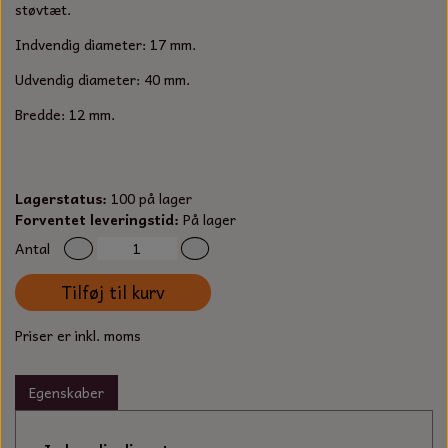
S-KROG
støvtæt.
SMERGELLÆRRED
BATTERILADEAPPARAT
TECUMSEH
Indvendig diameter: 17 mm.
SORTIMENT
Udvendig diameter: 40 mm.
KLINGSPOR
KNIVE OG TILBEHØR
OLIE TIL SMÅMOTORER & HAVEMASKINER
FORANKRING
Bredde: 12 mm.
GAVEKORT
ARBEJDSLYS
TÆNDRØR
DYBEL
STIKSAV KLINGER
MEJSLER
SPÆNDEBÅND
Lagerstatus:
100 på lager
Forventet leveringstid:
På lager
VÆRKTØJSSÆT
BENSINSLANGE OG FILTRE
Antal
Tilføj til kurv
FEDTPRESSER
STARTSNOR OG TILBEHØR
Priser er inkl. moms
UNIVERSAL KABLER OG TILBEHØR
Egenskaber
UNIVERSAL REMSKIVER OG STYRERULLER