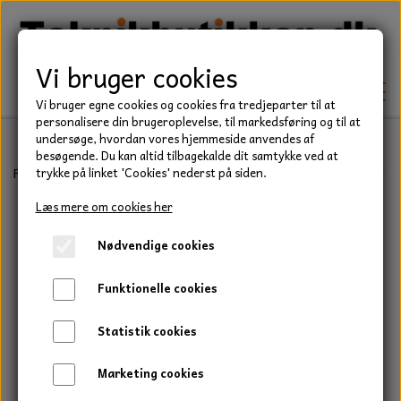
Vi bruger cookies
Vi bruger egne cookies og cookies fra tredjeparter til at
personalisere din brugeroplevelse, til markedsføring og til at
undersøge, hvordan vores hjemmeside anvendes af
besøgende. Du kan altid tilbagekalde dit samtykke ved at
TEKNIK
Forside
Teknik
Lejer
Sporkuglelejer
6200 Serie
Kugleleje,
trykke på linket 'Cookies' nederst på siden.
KILEREMME
Læs mere om cookies her
BEFÆSTELSE
Nødvendige cookies
LEJER
BOLTE
ELDELE
Funktionelle cookies
PAKDÅSER
GEVINDSTÆNGER
STARTERE
HAVE/PARK
Statistik cookies
LÅSERINGE
MØTRIKKER
STRIPS / KABELBINDER
UNIVERSALE REMME TIL PLÆNEKLIPPER OG
TRAKTOR/ENTREPRENØR
Marketing cookies
HAVETRAKTOR
KILEREMSKIVER
SKIVER