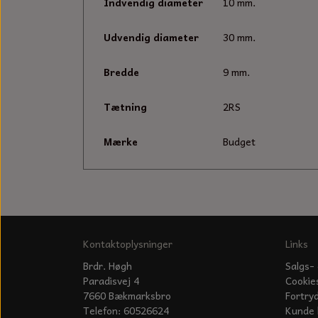
Indvendig diameter
10 mm.
Udvendig diameter
30 mm.
Bredde
9 mm.
Tætning
2RS
Mærke
Budget
Kontaktoplysninger
Links
Brdr. Høgh
Salgs- 
Paradisvej 4
Cookie
7660 Bækmarksbro
Fortry
Telefon: 60526624
Kunde 