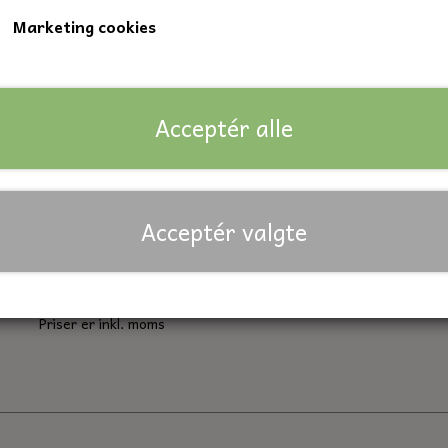
Marketing cookies
Indvendig diameter: 10 mm.
Udvendig diameter: 30 mm.
Bredde: 9 mm.
Acceptér alle
Lagerstatus:
104 på lager
Forventet leveringstid:
På lager
Acceptér valgte
Antal
Tilføj til kurv
Priser er inkl. moms