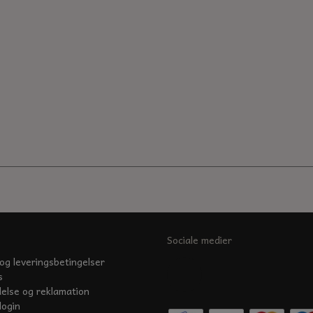
Sociale medier
og leveringsbetingelser
s
delse og reklamation
login