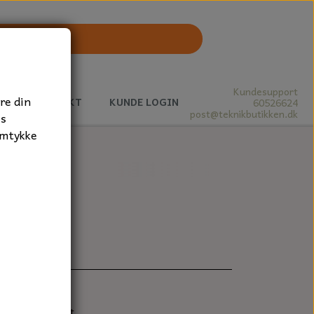
Kundesupport
re din
J
KONTAKT
KUNDE LOGIN
60526624
post@teknikbutikken.dk
es
amtykke
x9 mm.
 støv og vandtæt.