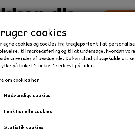
bruger cookies
r egne cookies og cookies fra tredjeparter til at personalise
TRAKTOR/ENTREPRENØR
FORBRUGSVARER
VÆRKTØ
levelse, til markedsføring og til at undersøge, hvordan vor
ide anvendes af besøgende. Du kan altid tilbagekalde dit s
rykke på linket 'Cookies' nederst på siden.
ie
Kugleleje, 6200-2RS, 10x30x9 mm.
e om cookies her
Kugleleje, 6200-2RS, 10x30
Nødvendige cookies
30,00 kr.
Varenummer: 05-6200-2RS
Funktionelle cookies
1 radet sporkugleleje.
Statistik cookies
Med gummitætning på begge sider af lejet, som gør at lejet er