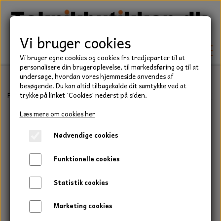
Vi bruger cookies
Vi bruger egne cookies og cookies fra tredjeparter til at
personalisere din brugeroplevelse, til markedsføring og til at
undersøge, hvordan vores hjemmeside anvendes af
besøgende. Du kan altid tilbagekalde dit samtykke ved at
TEKNIK
Forside
Teknik
Lejer
Sporkuglelejer
61800 Serie
Kugleleje
trykke på linket 'Cookies' nederst på siden.
KILEREMME
Læs mere om cookies her
BEFÆSTELSE
Nødvendige cookies
LEJER
BOLTE
ELDELE
Funktionelle cookies
PAKDÅSER
GEVINDSTÆNGER
STARTERE
HAVE/PARK
Statistik cookies
LÅSERINGE
MØTRIKKER
STRIPS / KABELBINDER
UNIVERSALE REMME TIL PLÆNEKLIPPER OG
TRAKTOR/ENTREPRENØR
Marketing cookies
HAVETRAKTOR
KILEREMSKIVER
SKIVER