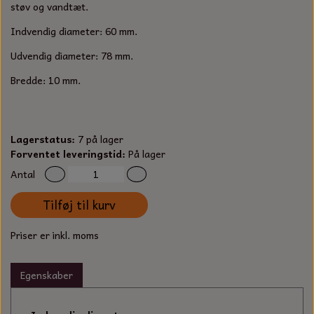
S-KROG
støv og vandtæt.
SMERGELLÆRRED
BATTERILADEAPPARAT
TECUMSEH
Indvendig diameter: 60 mm.
SORTIMENT
Udvendig diameter: 78 mm.
KLINGSPOR
KNIVE OG TILBEHØR
OLIE TIL SMÅMOTORER & HAVEMASKINER
FORANKRING
Bredde: 10 mm.
GAVEKORT
ARBEJDSLYS
TÆNDRØR
DYBEL
STIKSAV KLINGER
MEJSLER
SPÆNDEBÅND
Lagerstatus:
7 på lager
Forventet leveringstid:
På lager
VÆRKTØJSSÆT
BENSINSLANGE OG FILTRE
Antal
Tilføj til kurv
FEDTPRESSER
STARTSNOR OG TILBEHØR
Priser er inkl. moms
UNIVERSAL KABLER OG TILBEHØR
Egenskaber
UNIVERSAL REMSKIVER OG STYRERULLER