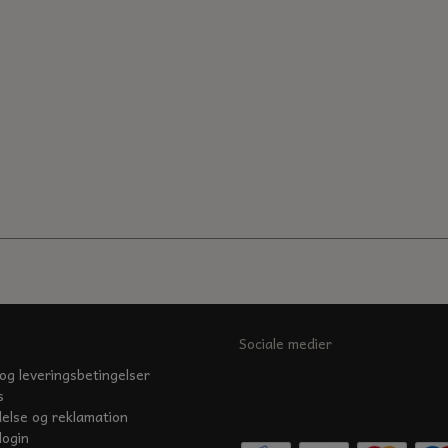
Sociale medier
og leveringsbetingelser
s
delse og reklamation
login