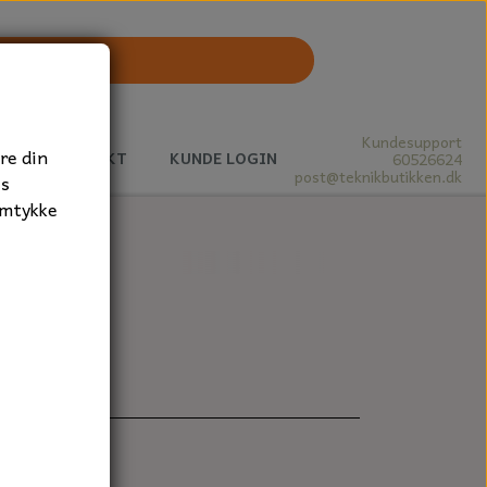
Kundesupport
re din
J
KONTAKT
KUNDE LOGIN
60526624
post@teknikbutikken.dk
es
amtykke
x7 mm.
støvtæt.