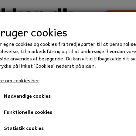
bruger cookies
r egne cookies og cookies fra tredjeparter til at personalise
TRAKTOR/ENTREPRENØR
FORBRUGSVARER
VÆRKTØ
levelse, til markedsføring og til at undersøge, hvordan vor
ide anvendes af besøgende. Du kan altid tilbagekalde dit s
rykke på linket 'Cookies' nederst på siden.
rie
Kugleleje, 61810-2Z, 50x65x7 mm.
e om cookies her
Kugleleje, 61810-2Z, 50x65
Nødvendige cookies
165,00 kr.
Varenummer: 05-61810-2Z
Funktionelle cookies
1 radet sporkugleleje.
Statistik cookies
Med metaltætning på begge sider af lejet, som gør at lejet er 