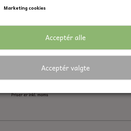
Marketing cookies
Indvendig diameter: 50 mm.
Udvendig diameter: 65 mm.
Bredde: 7 mm.
Acceptér alle
Lagerstatus:
12 på lager
Forventet leveringstid:
På lager
Acceptér valgte
Antal
Tilføj til kurv
Priser er inkl. moms