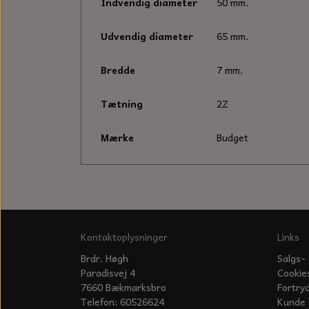
Indvendig diameter
50 mm.
Udvendig diameter
65 mm.
Bredde
7 mm.
Tætning
2Z
Mærke
Budget
Kontaktoplysninger
Links
Brdr. Høgh
Salgs- 
Paradisvej 4
Cookie
7660 Bækmarksbro
Fortry
Telefon: 60526624
Kunde 