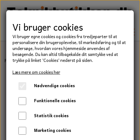
Vi bruger cookies
Vi bruger egne cookies og cookies fra tredjeparter til at
personalisere din brugeroplevelse, til markedsføring og til at
undersøge, hvordan vores hjemmeside anvendes af
besøgende. Du kan altid tilbagekalde dit samtykke ved at
TEKNIK
Forside
Teknik
Lejer
Sporkuglelejer
6000 Serie
Kugleleje,
trykke på linket 'Cookies' nederst på siden.
KILEREMME
Læs mere om cookies her
BEFÆSTELSE
Nødvendige cookies
LEJER
BOLTE
ELDELE
Funktionelle cookies
PAKDÅSER
GEVINDSTÆNGER
STARTERE
HAVE/PARK
Statistik cookies
LÅSERINGE
MØTRIKKER
STRIPS / KABELBINDER
UNIVERSALE REMME TIL PLÆNEKLIPPER OG
TRAKTOR/ENTREPRENØR
Marketing cookies
HAVETRAKTOR
KILEREMSKIVER
SKIVER