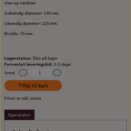
S-KROG
støv og vandtæt.
SMERGELLÆRRED
BATTERILADEAPPARAT
TECUMSEH
Indvendig diameter: 150 mm.
SORTIMENT
Udvendig diameter: 225 mm.
KLINGSPOR
KNIVE OG TILBEHØR
OLIE TIL SMÅMOTORER & HAVEMASKINER
FORANKRING
Bredde: 35 mm.
GAVEKORT
ARBEJDSLYS
TÆNDRØR
DYBEL
STIKSAV KLINGER
MEJSLER
SPÆNDEBÅND
Lagerstatus:
Ikke på lager
Forventet leveringstid:
3-5 dage
VÆRKTØJSSÆT
BENSINSLANGE OG FILTRE
Antal
Tilføj til kurv
FEDTPRESSER
STARTSNOR OG TILBEHØR
Priser er inkl. moms
UNIVERSAL KABLER OG TILBEHØR
Egenskaber
UNIVERSAL REMSKIVER OG STYRERULLER