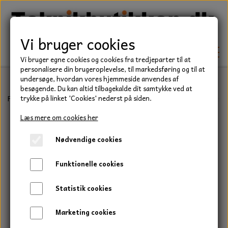
Vi bruger cookies
Vi bruger egne cookies og cookies fra tredjeparter til at
personalisere din brugeroplevelse, til markedsføring og til at
undersøge, hvordan vores hjemmeside anvendes af
besøgende. Du kan altid tilbagekalde dit samtykke ved at
TEKNIK
Forside
Teknik
Lejer
Sporkuglelejer
6000 Serie
Kugleleje,
trykke på linket 'Cookies' nederst på siden.
KILEREMME
Læs mere om cookies her
BEFÆSTELSE
Nødvendige cookies
LEJER
BOLTE
ELDELE
Funktionelle cookies
PAKDÅSER
GEVINDSTÆNGER
STARTERE
HAVE/PARK
Statistik cookies
LÅSERINGE
MØTRIKKER
STRIPS / KABELBINDER
UNIVERSALE REMME TIL PLÆNEKLIPPER OG
TRAKTOR/ENTREPRENØR
Marketing cookies
HAVETRAKTOR
KILEREMSKIVER
SKIVER