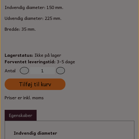
S-KROG
Indvendig diameter: 150 mm.
SMERGELLÆRRED
BATTERILADEAPPARAT
TECUMSEH
SORTIMENT
Udvendig diameter: 225 mm.
KLINGSPOR
KNIVE OG TILBEHØR
OLIE TIL SMÅMOTORER & HAVEMASKINER
Bredde: 35 mm.
FORANKRING
GAVEKORT
ARBEJDSLYS
TÆNDRØR
DYBEL
Lagerstatus:
Ikke på lager
STIKSAV KLINGER
MEJSLER
SPÆNDEBÅND
Forventet leveringstid:
3-5 dage
Antal
VÆRKTØJSSÆT
BENSINSLANGE OG FILTRE
Tilføj til kurv
FEDTPRESSER
STARTSNOR OG TILBEHØR
Priser er inkl. moms
UNIVERSAL KABLER OG TILBEHØR
Egenskaber
UNIVERSAL REMSKIVER OG STYRERULLER
Indvendig diameter