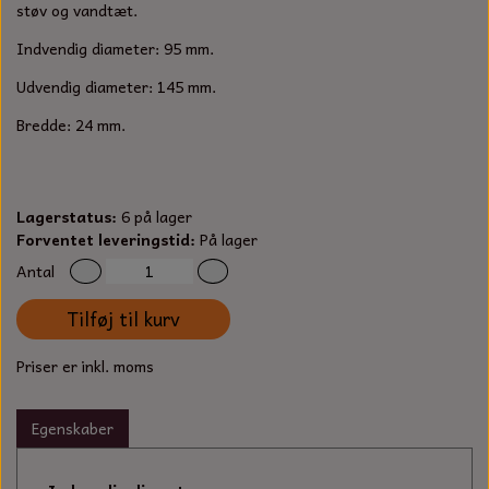
S-KROG
støv og vandtæt.
SMERGELLÆRRED
BATTERILADEAPPARAT
TECUMSEH
Indvendig diameter: 95 mm.
SORTIMENT
Udvendig diameter: 145 mm.
KLINGSPOR
KNIVE OG TILBEHØR
OLIE TIL SMÅMOTORER & HAVEMASKINER
FORANKRING
Bredde: 24 mm.
GAVEKORT
ARBEJDSLYS
TÆNDRØR
DYBEL
STIKSAV KLINGER
MEJSLER
SPÆNDEBÅND
Lagerstatus:
6 på lager
Forventet leveringstid:
På lager
VÆRKTØJSSÆT
BENSINSLANGE OG FILTRE
Antal
Tilføj til kurv
FEDTPRESSER
STARTSNOR OG TILBEHØR
Priser er inkl. moms
UNIVERSAL KABLER OG TILBEHØR
Egenskaber
UNIVERSAL REMSKIVER OG STYRERULLER