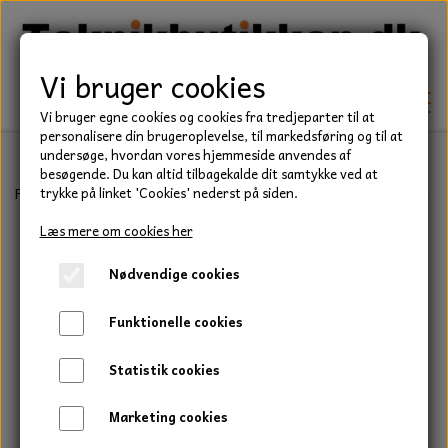
Vi bruger cookies
Vi bruger egne cookies og cookies fra tredjeparter til at
personalisere din brugeroplevelse, til markedsføring og til at
undersøge, hvordan vores hjemmeside anvendes af
besøgende. Du kan altid tilbagekalde dit samtykke ved at
TEKNIK
Forside
Teknik
Lejer
Sporkuglelejer
6000 Serie
Kugleleje,
trykke på linket 'Cookies' nederst på siden.
KILEREMME
Læs mere om cookies her
BEFÆSTELSE
Nødvendige cookies
LEJER
BOLTE
ELDELE
Funktionelle cookies
PAKDÅSER
GEVINDSTÆNGER
STARTERE
HAVE/PARK
Statistik cookies
LÅSERINGE
MØTRIKKER
STRIPS / KABELBINDER
UNIVERSALE REMME TIL PLÆNEKLIPPER OG
TRAKTOR/ENTREPRENØR
Marketing cookies
HAVETRAKTOR
KILEREMSKIVER
SKIVER