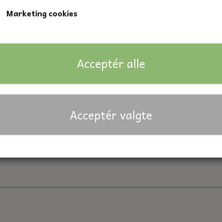
Marketing cookies
Indvendig diameter: 40 mm.
Udvendig diameter: 68 mm.
Bredde: 15 mm.
Acceptér alle
Lagerstatus:
14 på lager
Forventet leveringstid:
På lager
Antal
Acceptér valgte
Tilføj til kurv
Priser er inkl. moms