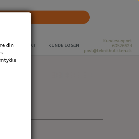
Kundesupport
re din
J
KONTAKT
KUNDE LOGIN
60526624
post@teknikbutikken.dk
es
amtykke
15 mm.
støvtæt.