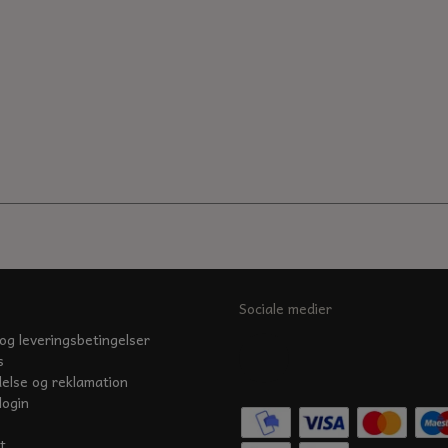
Sociale medier
og leveringsbetingelser
s
delse og reklamation
login
t