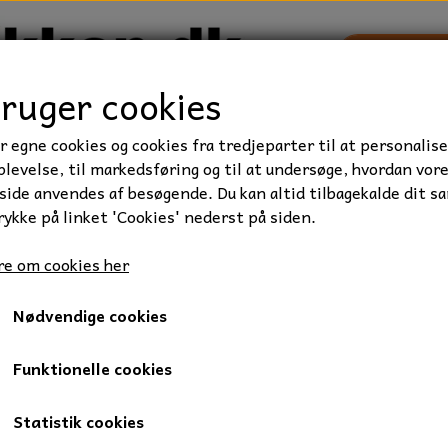
bruger cookies
r egne cookies og cookies fra tredjeparter til at personalise
TRAKTOR/ENTREPRENØR
FORBRUGSVARER
VÆRKTØ
levelse, til markedsføring og til at undersøge, hvordan vor
ide anvendes af besøgende. Du kan altid tilbagekalde dit s
rykke på linket 'Cookies' nederst på siden.
ie
Kugleleje, 6008-2Z, 40x68x15 mm.
e om cookies her
Kugleleje, 6008-2Z, 40x68x
Nødvendige cookies
60,00 kr.
Varenummer: 05-6008-2Z
Funktionelle cookies
1 radet sporkugleleje.
Statistik cookies
Med metaltætning på begge sider af lejet, som gør at lejet er 