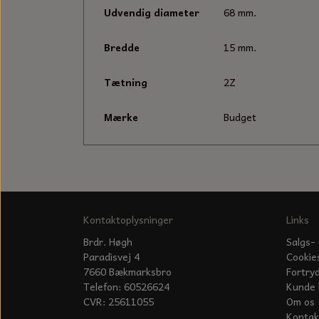
Udvendig diameter
68 mm.
Bredde
15 mm.
Tætning
2Z
Mærke
Budget
Kontaktoplysninger
Links
Brdr. Høgh
Salgs- 
Paradisvej 4
Cookie
7660 Bækmarksbro
Fortry
Telefon: 60526624
Kunde 
CVR: 25611055
Om os
Kontak