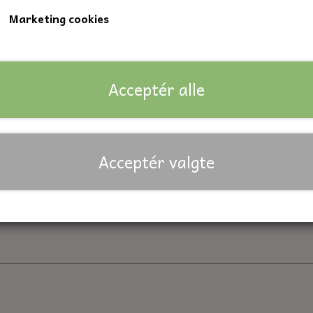
Marketing cookies
Indvendig diameter: 17 mm.
Udvendig diameter: 35 mm.
Bredde: 10 mm.
Acceptér alle
Lagerstatus:
88 på lager
Forventet leveringstid:
På lager
Antal
Acceptér valgte
Tilføj til kurv
Priser er inkl. moms