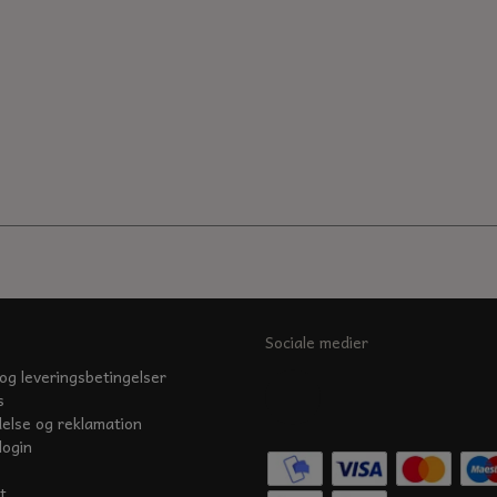
Sociale medier
og leveringsbetingelser
s
delse og reklamation
login
t