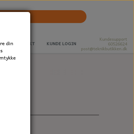
Kundesupport
re din
J
KONTAKT
KUNDE LOGIN
60526624
post@teknikbutikken.dk
es
amtykke
10 mm.
støvtæt.