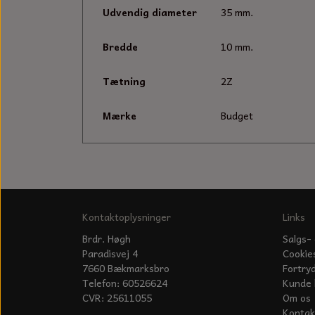
Udvendig diameter
35 mm.
Bredde
10 mm.
Tætning
2Z
Mærke
Budget
Kontaktoplysninger
Links
Brdr. Høgh
Salgs- 
Paradisvej 4
Cookie
7660 Bækmarksbro
Fortry
Telefon: 60526624
Kunde 
CVR: 25611055
Om os
Kontak