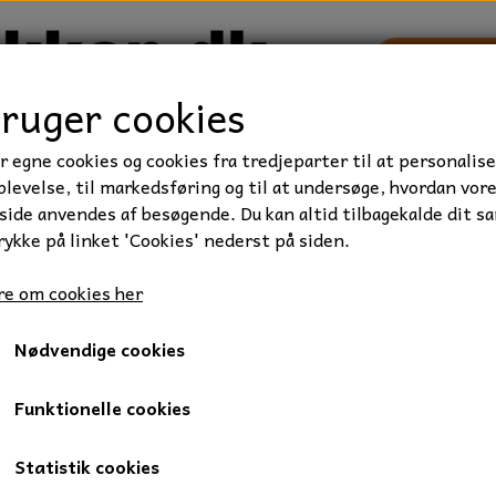
bruger cookies
r egne cookies og cookies fra tredjeparter til at personalise
TRAKTOR/ENTREPRENØR
FORBRUGSVARER
VÆRKTØ
levelse, til markedsføring og til at undersøge, hvordan vor
ide anvendes af besøgende. Du kan altid tilbagekalde dit s
rykke på linket 'Cookies' nederst på siden.
ie
Kugleleje, 6003-2Z, 17x35x10 mm.
e om cookies her
Kugleleje, 6003-2Z, 17x35x
Nødvendige cookies
30,00 kr.
Varenummer: 05-6003-2Z
Funktionelle cookies
1 radet sporkugleleje.
Statistik cookies
Med metaltætning på begge sider af lejet, som gør at lejet er 