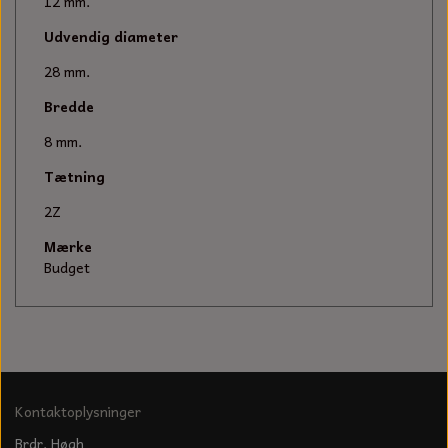
KÆDER TIL MOTORSAV
12 mm.
Udvendig diameter
28 mm.
Bredde
8 mm.
Tætning
2Z
Mærke
Budget
Kontaktoplysninger
Brdr. Høgh