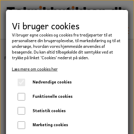
Vi bruger cookies
Vi bruger egne cookies og cookies fra tredjeparter til at
personalisere din brugeroplevelse, til markedsføring og til at
undersøge, hvordan vores hjemmeside anvendes af
besøgende. Du kan altid tilbagekalde dit samtykke ved at
TEKNIK
Forside
Teknik
Lejer
Sporkuglelejer
6000 Serie
Kugleleje,
trykke på linket 'Cookies' nederst på siden.
KILEREMME
Læs mere om cookies her
BEFÆSTELSE
Nødvendige cookies
LEJER
BOLTE
ELDELE
Funktionelle cookies
PAKDÅSER
GEVINDSTÆNGER
STARTERE
HAVE/PARK
Statistik cookies
LÅSERINGE
MØTRIKKER
STRIPS / KABELBINDER
UNIVERSALE REMME TIL PLÆNEKLIPPER OG
TRAKTOR/ENTREPRENØR
Marketing cookies
HAVETRAKTOR
KILEREMSKIVER
SKIVER