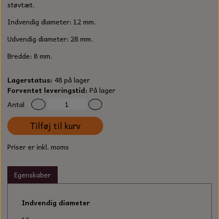
S-KROG
støvtæt.
SMERGELLÆRRED
BATTERILADEAPPARAT
TECUMSEH
Indvendig diameter: 12 mm.
SORTIMENT
Udvendig diameter: 28 mm.
KLINGSPOR
KNIVE OG TILBEHØR
OLIE TIL SMÅMOTORER & HAVEMASKINER
FORANKRING
Bredde: 8 mm.
GAVEKORT
ARBEJDSLYS
TÆNDRØR
DYBEL
Lagerstatus:
48 på lager
Forventet leveringstid:
STIKSAV KLINGER
På lager
MEJSLER
SPÆNDEBÅND
Antal
VÆRKTØJSSÆT
BENSINSLANGE OG FILTRE
Tilføj til kurv
FEDTPRESSER
STARTSNOR OG TILBEHØR
Priser er inkl. moms
UNIVERSAL KABLER OG TILBEHØR
Egenskaber
UNIVERSAL REMSKIVER OG STYRERULLER
Indvendig diameter