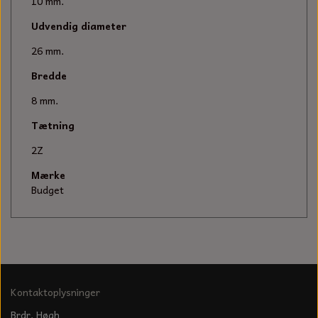
KÆDER TIL MOTORSAV
10 mm.
Udvendig diameter
26 mm.
Bredde
8 mm.
Tætning
2Z
Mærke
Budget
Kontaktoplysninger
Brdr. Høgh