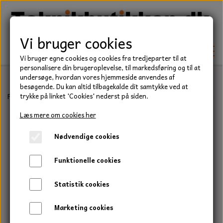
Vi bruger cookies
Vi bruger egne cookies og cookies fra tredjeparter til at
personalisere din brugeroplevelse, til markedsføring og til at
undersøge, hvordan vores hjemmeside anvendes af
besøgende. Du kan altid tilbagekalde dit samtykke ved at
TEKNIK
Forside
Teknik
Lejer
Sporkuglelejer
6000 Serie
Kugleleje,
trykke på linket 'Cookies' nederst på siden.
KILEREMME
Læs mere om cookies her
BEFÆSTELSE
Nødvendige cookies
LEJER
BOLTE
ELDELE
Funktionelle cookies
PAKDÅSER
GEVINDSTÆNGER
STARTERE
HAVE/PARK
Statistik cookies
LÅSERINGE
MØTRIKKER
STRIPS / KABELBINDER
UNIVERSALE REMME TIL PLÆNEKLIPPER OG
TRAKTOR/ENTREPRENØR
Marketing cookies
HAVETRAKTOR
KILEREMSKIVER
SKIVER