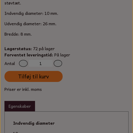
S-KROG
støvtæt.
SMERGELLÆRRED
BATTERILADEAPPARAT
TECUMSEH
Indvendig diameter: 10 mm.
SORTIMENT
Udvendig diameter: 26 mm.
KLINGSPOR
KNIVE OG TILBEHØR
OLIE TIL SMÅMOTORER & HAVEMASKINER
FORANKRING
Bredde: 8 mm.
GAVEKORT
ARBEJDSLYS
TÆNDRØR
DYBEL
Lagerstatus:
72 på lager
Forventet leveringstid:
STIKSAV KLINGER
På lager
MEJSLER
SPÆNDEBÅND
Antal
VÆRKTØJSSÆT
BENSINSLANGE OG FILTRE
Tilføj til kurv
FEDTPRESSER
STARTSNOR OG TILBEHØR
Priser er inkl. moms
UNIVERSAL KABLER OG TILBEHØR
Egenskaber
UNIVERSAL REMSKIVER OG STYRERULLER
Indvendig diameter