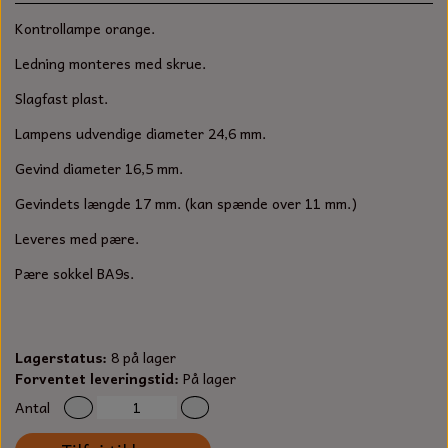
S-KROG
Kontrollampe orange.
SMERGELLÆRRED
BATTERILADEAPPARAT
TECUMSEH
SORTIMENT
Ledning monteres med skrue.
KLINGSPOR
KNIVE OG TILBEHØR
OLIE TIL SMÅMOTORER & HAVEMASKINER
Slagfast plast.
FORANKRING
Lampens udvendige diameter 24,6 mm.
GAVEKORT
ARBEJDSLYS
TÆNDRØR
DYBEL
Gevind diameter 16,5 mm.
STIKSAV KLINGER
MEJSLER
SPÆNDEBÅND
Gevindets længde 17 mm. (kan spænde over 11 mm.)
Leveres med pære.
VÆRKTØJSSÆT
BENSINSLANGE OG FILTRE
Pære sokkel BA9s.
FEDTPRESSER
STARTSNOR OG TILBEHØR
UNIVERSAL KABLER OG TILBEHØR
Lagerstatus:
8 på lager
Forventet leveringstid:
På lager
UNIVERSAL REMSKIVER OG STYRERULLER
Antal