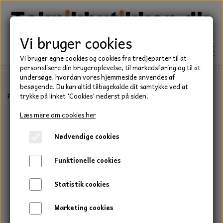
Vi bruger cookies
Vi bruger egne cookies og cookies fra tredjeparter til at
personalisere din brugeroplevelse, til markedsføring og til at
undersøge, hvordan vores hjemmeside anvendes af
besøgende. Du kan altid tilbagekalde dit samtykke ved at
TEKNIK
Forside
Eldele
Kontrollamper
Kontrollampe orange - 12 Volt 
trykke på linket 'Cookies' nederst på siden.
KILEREMME
Læs mere om cookies her
BEFÆSTELSE
Nødvendige cookies
LEJER
BOLTE
ELDELE
Funktionelle cookies
PAKDÅSER
GEVINDSTÆNGER
STARTERE
HAVE/PARK
Statistik cookies
LÅSERINGE
MØTRIKKER
STRIPS / KABELBINDER
UNIVERSALE REMME TIL PLÆNEKLIPPER OG
TRAKTOR/ENTREPRENØR
Marketing cookies
HAVETRAKTOR
KILEREMSKIVER
SKIVER