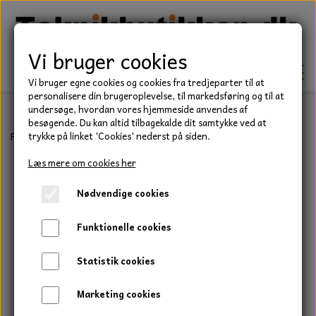
Vi bruger cookies
Vi bruger egne cookies og cookies fra tredjeparter til at
personalisere din brugeroplevelse, til markedsføring og til at
undersøge, hvordan vores hjemmeside anvendes af
besøgende. Du kan altid tilbagekalde dit samtykke ved at
TEKNIK
Forside
Kniv, 300 mm., til Rider 11-13 og 850
trykke på linket 'Cookies' nederst på siden.
KILEREMME
Læs mere om cookies her
BEFÆSTELSE
Nødvendige cookies
LEJER
BOLTE
ELDELE
Funktionelle cookies
PAKDÅSER
GEVINDSTÆNGER
STARTERE
HAVE/PARK
Statistik cookies
LÅSERINGE
MØTRIKKER
STRIPS / KABELBINDER
UNIVERSALE REMME TIL PLÆNEKLIPPER OG
TRAKTOR/ENTREPRENØR
Marketing cookies
HAVETRAKTOR
KILEREMSKIVER
SKIVER