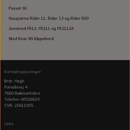
KÆDER TIL MOTORSAV
Passer til:
Husqvarna Rider 11, Rider 13 og Rider 850
Jonsered FR13, FR211 og FR2113A
Med Rear 85 klippebord
Kontaktoplysninger
Brdr. Høgh
Paradisvej 4
7660 Bækmarksbro
Telefon: 60526624
CVR: 25611055
Links