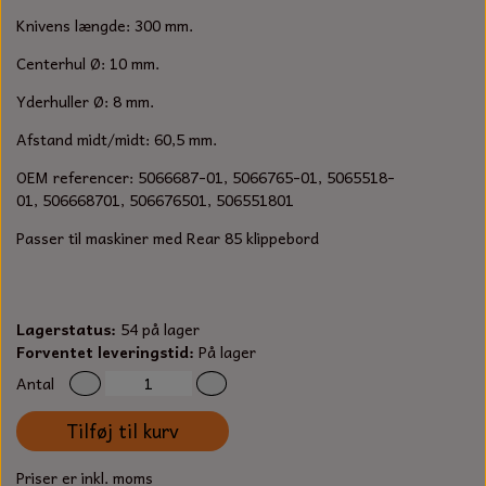
S-KROG
Knivens længde: 300 mm.
SMERGELLÆRRED
BATTERILADEAPPARAT
TECUMSEH
SORTIMENT
Centerhul Ø: 10 mm.
KLINGSPOR
KNIVE OG TILBEHØR
OLIE TIL SMÅMOTORER & HAVEMASKINER
Yderhuller Ø: 8 mm.
FORANKRING
Afstand midt/midt: 60,5 mm.
GAVEKORT
ARBEJDSLYS
TÆNDRØR
DYBEL
OEM referencer:
5066687-01, 5066765-01, 5065518-
01,
506668701, 506676501, 506551801
STIKSAV KLINGER
MEJSLER
SPÆNDEBÅND
Passer til maskiner med Rear 85 klippebord
VÆRKTØJSSÆT
BENSINSLANGE OG FILTRE
FEDTPRESSER
STARTSNOR OG TILBEHØR
Lagerstatus:
54 på lager
Forventet leveringstid:
På lager
UNIVERSAL KABLER OG TILBEHØR
Antal
Tilføj til kurv
UNIVERSAL REMSKIVER OG STYRERULLER
Priser er inkl. moms