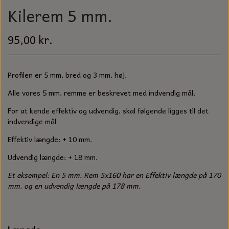
S-KROG
Kilerem 5 mm.
SMERGELLÆRRED
BATTERILADEAPPARAT
TECUMSEH
SORTIMENT
95,00 kr.
KLINGSPOR
KNIVE OG TILBEHØR
OLIE TIL SMÅMOTORER & HAVEMASKINER
FORANKRING
GAVEKORT
ARBEJDSLYS
TÆNDRØR
Profilen er 5 mm. bred og 3 mm. høj.
DYBEL
Alle vores 5 mm. remme er beskrevet med indvendig mål.
STIKSAV KLINGER
MEJSLER
SPÆNDEBÅND
For at kende effektiv og udvendig, skal følgende ligges til det
indvendige mål
VÆRKTØJSSÆT
BENSINSLANGE OG FILTRE
Effektiv længde: + 10 mm.
FEDTPRESSER
STARTSNOR OG TILBEHØR
Udvendig længde: + 18 mm.
Et eksempel: En 5 mm. Rem 5x160 har en Effektiv længde på 170
UNIVERSAL KABLER OG TILBEHØR
mm. og en udvendig længde på 178 mm.
UNIVERSAL REMSKIVER OG STYRERULLER