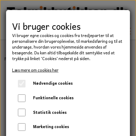
Vi bruger cookies
Vi bruger egne cookies og cookies fra tredjeparter til at
personalisere din brugeroplevelse, til markedsføring og til at
undersøge, hvordan vores hjemmeside anvendes af
besøgende. Du kan altid tilbagekalde dit samtykke ved at
TEKNIK
Forside
Teknik
Kileremme
Kilerem 5 mm.
trykke på linket 'Cookies' nederst på siden.
KILEREMME
Læs mere om cookies her
BEFÆSTELSE
Nødvendige cookies
LEJER
BOLTE
ELDELE
Funktionelle cookies
PAKDÅSER
GEVINDSTÆNGER
STARTERE
HAVE/PARK
Statistik cookies
LÅSERINGE
MØTRIKKER
STRIPS / KABELBINDER
UNIVERSALE REMME TIL PLÆNEKLIPPER OG
TRAKTOR/ENTREPRENØR
Marketing cookies
HAVETRAKTOR
KILEREMSKIVER
SKIVER