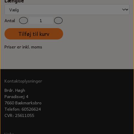
Længde
KÆDER TIL MOTORSAV
Antal
Tilføj til kurv
Priser er inkl. moms
Kontaktoplysninger
Brdr. Høgh
Paradisvej 4
7660 Bækmarksbro
Telefon: 60526624
CVR: 25611055