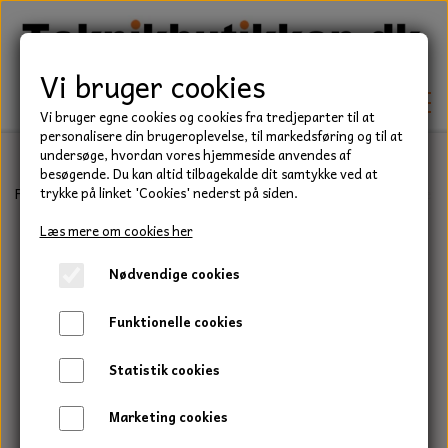
Vi bruger cookies
Vi bruger egne cookies og cookies fra tredjeparter til at
personalisere din brugeroplevelse, til markedsføring og til at
undersøge, hvordan vores hjemmeside anvendes af
besøgende. Du kan altid tilbagekalde dit samtykke ved at
TEKNIK
Forside
Teknik
Rullekæder og tilbehør
Simplex
Kædesamler 1
trykke på linket 'Cookies' nederst på siden.
KILEREMME
Læs mere om cookies her
BEFÆSTELSE
Nødvendige cookies
LEJER
BOLTE
ELDELE
Funktionelle cookies
PAKDÅSER
GEVINDSTÆNGER
STARTERE
HAVE/PARK
Statistik cookies
LÅSERINGE
MØTRIKKER
STRIPS / KABELBINDER
UNIVERSALE REMME TIL PLÆNEKLIPPER OG
TRAKTOR/ENTREPRENØR
Marketing cookies
HAVETRAKTOR
KILEREMSKIVER
SKIVER