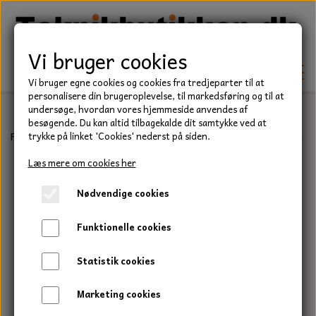
Vi bruger cookies
Vi bruger egne cookies og cookies fra tredjeparter til at
personalisere din brugeroplevelse, til markedsføring og til at
undersøge, hvordan vores hjemmeside anvendes af
besøgende. Du kan altid tilbagekalde dit samtykke ved at
TEKNIK
Forside
Teknik
Rullekæder og tilbehør
Simplex
Kædesamler 1
trykke på linket 'Cookies' nederst på siden.
KILEREMME
Læs mere om cookies her
BEFÆSTELSE
Nødvendige cookies
LEJER
BOLTE
ELDELE
Funktionelle cookies
PAKDÅSER
GEVINDSTÆNGER
STARTERE
HAVE/PARK
Statistik cookies
LÅSERINGE
MØTRIKKER
STRIPS / KABELBINDER
UNIVERSALE REMME TIL PLÆNEKLIPPER OG
TRAKTOR/ENTREPRENØR
Marketing cookies
HAVETRAKTOR
KILEREMSKIVER
SKIVER