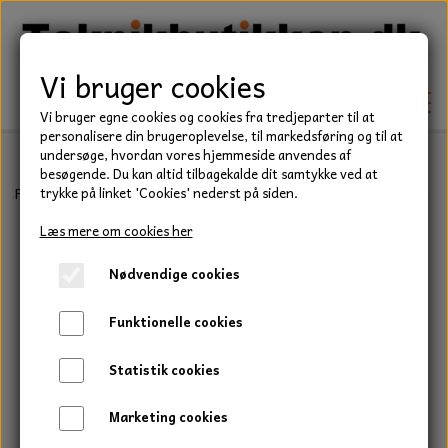
Vi bruger cookies
Vi bruger egne cookies og cookies fra tredjeparter til at
personalisere din brugeroplevelse, til markedsføring og til at
undersøge, hvordan vores hjemmeside anvendes af
besøgende. Du kan altid tilbagekalde dit samtykke ved at
TEKNIK
Forside
Teknik
Rullekæder og tilbehør
Simplex
Kædesamler f
trykke på linket 'Cookies' nederst på siden.
KILEREMME
Læs mere om cookies her
BEFÆSTELSE
Nødvendige cookies
LEJER
BOLTE
ELDELE
Funktionelle cookies
PAKDÅSER
GEVINDSTÆNGER
STARTERE
HAVE/PARK
Statistik cookies
LÅSERINGE
MØTRIKKER
STRIPS / KABELBINDER
UNIVERSALE REMME TIL PLÆNEKLIPPER OG
TRAKTOR/ENTREPRENØR
Marketing cookies
HAVETRAKTOR
KILEREMSKIVER
SKIVER