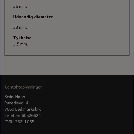
KÆDER TIL MOTORSAV
35 mm.
Udvendig diameter
38 mm.
Tykkelse
1,5 mm.
Kontaktoplysninger
Brdr. Høgh
Paradisvej 4
7660 Bækmarksbro
Telefon: 60526624
CVR: 25611055