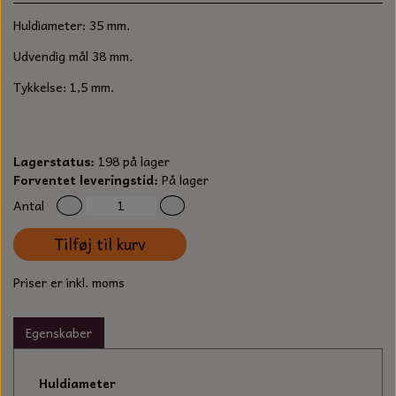
S-KROG
Huldiameter: 35 mm.
SMERGELLÆRRED
BATTERILADEAPPARAT
TECUMSEH
SORTIMENT
Udvendig mål 38 mm.
KLINGSPOR
KNIVE OG TILBEHØR
OLIE TIL SMÅMOTORER & HAVEMASKINER
Tykkelse: 1,5 mm.
FORANKRING
GAVEKORT
ARBEJDSLYS
TÆNDRØR
DYBEL
Lagerstatus:
198 på lager
STIKSAV KLINGER
MEJSLER
SPÆNDEBÅND
Forventet leveringstid:
På lager
Antal
VÆRKTØJSSÆT
BENSINSLANGE OG FILTRE
Tilføj til kurv
FEDTPRESSER
STARTSNOR OG TILBEHØR
Priser er inkl. moms
UNIVERSAL KABLER OG TILBEHØR
Egenskaber
UNIVERSAL REMSKIVER OG STYRERULLER
Huldiameter