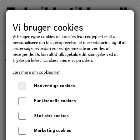
Vi bruger cookies
Vi bruger egne cookies og cookies fra tredjeparter til at
personalisere din brugeroplevelse, til markedsføring og til at
undersøge, hvordan vores hjemmeside anvendes af
besøgende. Du kan altid tilbagekalde dit samtykke ved at
TEKNIK
Forside
Teknik
Låseringe
Indvendig låsering
Indvendig låser
trykke på linket 'Cookies' nederst på siden.
KILEREMME
Læs mere om cookies her
BEFÆSTELSE
Nødvendige cookies
LEJER
BOLTE
ELDELE
Funktionelle cookies
PAKDÅSER
GEVINDSTÆNGER
STARTERE
HAVE/PARK
Statistik cookies
LÅSERINGE
MØTRIKKER
STRIPS / KABELBINDER
UNIVERSALE REMME TIL PLÆNEKLIPPER OG
TRAKTOR/ENTREPRENØR
Marketing cookies
HAVETRAKTOR
KILEREMSKIVER
SKIVER