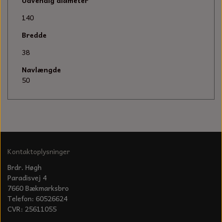
KÆDER TIL MOTORSAV
Udvendig diameter
140
Bredde
38
Navlængde
50
Kontaktoplysninger
Brdr. Høgh
Paradisvej 4
7660 Bækmarksbro
Telefon: 60526624
CVR: 25611055