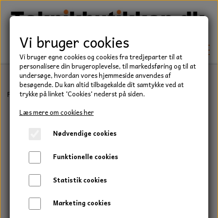
Vi bruger cookies
Vi bruger egne cookies og cookies fra tredjeparter til at
personalisere din brugeroplevelse, til markedsføring og til at
undersøge, hvordan vores hjemmeside anvendes af
besøgende. Du kan altid tilbagekalde dit samtykke ved at
TEKNIK
Forside
Teknik
Hjul
Hjul udv. diameter 140 mm.
trykke på linket 'Cookies' nederst på siden.
KILEREMME
Læs mere om cookies her
BEFÆSTELSE
Nødvendige cookies
LEJER
BOLTE
ELDELE
Funktionelle cookies
PAKDÅSER
GEVINDSTÆNGER
STARTERE
HAVE/PARK
Statistik cookies
LÅSERINGE
MØTRIKKER
STRIPS / KABELBINDER
UNIVERSALE REMME TIL PLÆNEKLIPPER OG
TRAKTOR/ENTREPRENØR
Marketing cookies
HAVETRAKTOR
KILEREMSKIVER
SKIVER