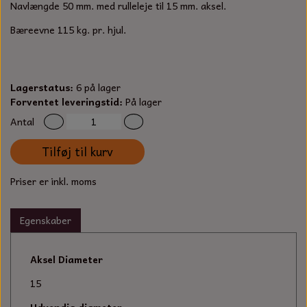
S-KROG
Navlængde 50 mm. med rulleleje til 15 mm. aksel.
SMERGELLÆRRED
BATTERILADEAPPARAT
TECUMSEH
Bæreevne 115 kg. pr. hjul.
SORTIMENT
KLINGSPOR
KNIVE OG TILBEHØR
OLIE TIL SMÅMOTORER & HAVEMASKINER
FORANKRING
Lagerstatus:
6 på lager
GAVEKORT
ARBEJDSLYS
TÆNDRØR
Forventet leveringstid:
På lager
DYBEL
Antal
STIKSAV KLINGER
MEJSLER
SPÆNDEBÅND
Tilføj til kurv
VÆRKTØJSSÆT
BENSINSLANGE OG FILTRE
Priser er inkl. moms
FEDTPRESSER
STARTSNOR OG TILBEHØR
Egenskaber
UNIVERSAL KABLER OG TILBEHØR
Aksel Diameter
UNIVERSAL REMSKIVER OG STYRERULLER
15