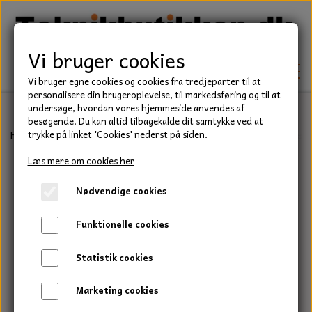
Vi bruger cookies
Vi bruger egne cookies og cookies fra tredjeparter til at
personalisere din brugeroplevelse, til markedsføring og til at
undersøge, hvordan vores hjemmeside anvendes af
besøgende. Du kan altid tilbagekalde dit samtykke ved at
TEKNIK
Forside
Teknik
Lejer
Flangelejer
UCF flangelejer
Flangelej
trykke på linket 'Cookies' nederst på siden.
KILEREMME
Læs mere om cookies her
BEFÆSTELSE
Nødvendige cookies
LEJER
BOLTE
ELDELE
Funktionelle cookies
PAKDÅSER
GEVINDSTÆNGER
STARTERE
HAVE/PARK
Statistik cookies
LÅSERINGE
MØTRIKKER
STRIPS / KABELBINDER
UNIVERSALE REMME TIL PLÆNEKLIPPER OG
TRAKTOR/ENTREPRENØR
Marketing cookies
HAVETRAKTOR
KILEREMSKIVER
SKIVER