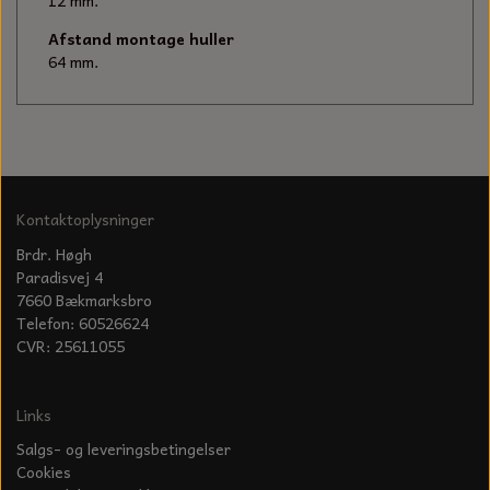
KÆDER TIL MOTORSAV
12 mm.
Afstand montage huller
64 mm.
Kontaktoplysninger
Brdr. Høgh
Paradisvej 4
7660 Bækmarksbro
Telefon: 60526624
CVR: 25611055
Links
Salgs- og leveringsbetingelser
Cookies