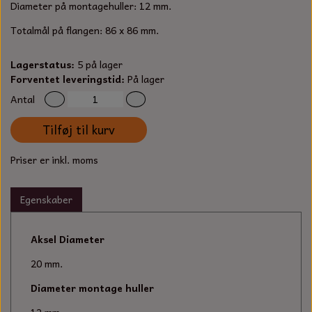
S-KROG
Diameter på montagehuller: 12 mm.
SMERGELLÆRRED
BATTERILADEAPPARAT
TECUMSEH
Totalmål på flangen: 86 x 86 mm.
SORTIMENT
KLINGSPOR
KNIVE OG TILBEHØR
OLIE TIL SMÅMOTORER & HAVEMASKINER
Lagerstatus:
5 på lager
FORANKRING
Forventet leveringstid:
På lager
GAVEKORT
ARBEJDSLYS
Antal
TÆNDRØR
DYBEL
STIKSAV KLINGER
Tilføj til kurv
MEJSLER
SPÆNDEBÅND
Priser er inkl. moms
VÆRKTØJSSÆT
BENSINSLANGE OG FILTRE
Egenskaber
FEDTPRESSER
STARTSNOR OG TILBEHØR
Aksel Diameter
UNIVERSAL KABLER OG TILBEHØR
20 mm.
UNIVERSAL REMSKIVER OG STYRERULLER
Diameter montage huller