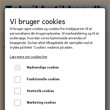
Vi bruger cookies
Vi bruger egne cookies og cookies fra tredjeparter til at
personalisere din brugeroplevelse, til markedsføring og til at
undersøge, hvordan vores hjemmeside anvendes af
besøgende. Du kan altid tilbagekalde dit samtykke ved at
TEKNIK
Forside
Traktor/Entreprenør
Trækbolte og splitter
Fjederspli
trykke på linket 'Cookies' nederst på siden.
KILEREMME
Læs mere om cookies her
BEFÆSTELSE
Nødvendige cookies
LEJER
BOLTE
ELDELE
Funktionelle cookies
PAKDÅSER
GEVINDSTÆNGER
STARTERE
HAVE/PARK
Statistik cookies
LÅSERINGE
MØTRIKKER
STRIPS / KABELBINDER
UNIVERSALE REMME TIL PLÆNEKLIPPER OG
TRAKTOR/ENTREPRENØR
Marketing cookies
HAVETRAKTOR
KILEREMSKIVER
SKIVER