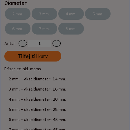
S-KROG
Diameter
SMERGELLÆRRED
BATTERILADEAPPARAT
TECUMSEH
2 mm.
3 mm.
4 mm.
5 mm.
SORTIMENT
KLINGSPOR
KNIVE OG TILBEHØR
OLIE TIL SMÅMOTORER & HAVEMASKINER
6 mm.
7 mm.
8 mm.
FORANKRING
GAVEKORT
ARBEJDSLYS
TÆNDRØR
Antal
DYBEL
STIKSAV KLINGER
MEJSLER
Tilføj til kurv
SPÆNDEBÅND
Priser er inkl. moms
VÆRKTØJSSÆT
BENSINSLANGE OG FILTRE
2 mm. - akseldiameter: 14 mm.
FEDTPRESSER
STARTSNOR OG TILBEHØR
3 mm. - akseldiameter: 16 mm.
4 mm. - akseldiameter: 20 mm.
UNIVERSAL KABLER OG TILBEHØR
5 mm. - akseldiameter: 28 mm.
UNIVERSAL REMSKIVER OG STYRERULLER
6 mm. - akseldiameter: 45 mm.
7 mm. - akseldiameter: 45 mm.