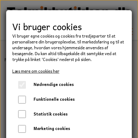
Vi bruger cookies
Vi bruger egne cookies og cookies fra tredjeparter til at
personalisere din brugeroplevelse, til markedsføring og til at
undersøge, hvordan vores hjemmeside anvendes af
besøgende. Du kan altid tilbagekalde dit samtykke ved at
TEKNIK
Forside
Befæstelse
Skiver
Fjeder skiver
Fjederskive, M12, A
trykke på linket 'Cookies' nederst på siden.
KILEREMME
Læs mere om cookies her
BEFÆSTELSE
Nødvendige cookies
LEJER
BOLTE
ELDELE
Funktionelle cookies
PAKDÅSER
GEVINDSTÆNGER
STARTERE
HAVE/PARK
Statistik cookies
LÅSERINGE
MØTRIKKER
STRIPS / KABELBINDER
UNIVERSALE REMME TIL PLÆNEKLIPPER OG
TRAKTOR/ENTREPRENØR
Marketing cookies
HAVETRAKTOR
KILEREMSKIVER
SKIVER