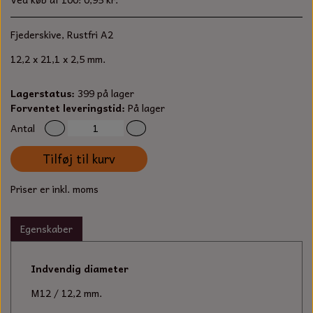
S-KROG
SMERGELLÆRRED
BATTERILADEAPPARAT
TECUMSEH
Fjederskive, Rustfri A2
SORTIMENT
KLINGSPOR
12,2 x 21,1 x 2,5 mm.
KNIVE OG TILBEHØR
OLIE TIL SMÅMOTORER & HAVEMASKINER
FORANKRING
Lagerstatus:
399 på lager
GAVEKORT
ARBEJDSLYS
TÆNDRØR
Forventet leveringstid:
På lager
DYBEL
Antal
STIKSAV KLINGER
MEJSLER
SPÆNDEBÅND
Tilføj til kurv
VÆRKTØJSSÆT
BENSINSLANGE OG FILTRE
Priser er inkl. moms
FEDTPRESSER
STARTSNOR OG TILBEHØR
Egenskaber
UNIVERSAL KABLER OG TILBEHØR
Indvendig diameter
UNIVERSAL REMSKIVER OG STYRERULLER
M12 / 12,2 mm.