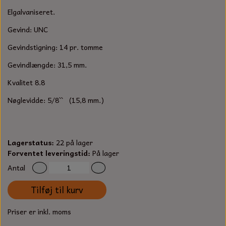
S-KROG
Elgalvaniseret.
SMERGELLÆRRED
BATTERILADEAPPARAT
TECUMSEH
SORTIMENT
Gevind: UNC
KLINGSPOR
KNIVE OG TILBEHØR
OLIE TIL SMÅMOTORER & HAVEMASKINER
Gevindstigning: 14 pr. tomme
FORANKRING
Gevindlængde: 31,5 mm.
GAVEKORT
ARBEJDSLYS
TÆNDRØR
DYBEL
Kvalitet 8.8
STIKSAV KLINGER
MEJSLER
SPÆNDEBÅND
Nøglevidde: 5/8`` (15,8 mm.)
VÆRKTØJSSÆT
BENSINSLANGE OG FILTRE
Lagerstatus:
22 på lager
FEDTPRESSER
STARTSNOR OG TILBEHØR
Forventet leveringstid:
På lager
Antal
UNIVERSAL KABLER OG TILBEHØR
Tilføj til kurv
UNIVERSAL REMSKIVER OG STYRERULLER
Priser er inkl. moms