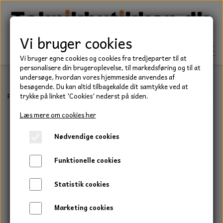
Vi bruger cookies
Vi bruger egne cookies og cookies fra tredjeparter til at
personalisere din brugeroplevelse, til markedsføring og til at
undersøge, hvordan vores hjemmeside anvendes af
besøgende. Du kan altid tilbagekalde dit samtykke ved at
TEKNIK
Forside
Befæstelse
Bolte
UNC Stålbolt
Bolt, 7/16" x 1 3/4" 
trykke på linket 'Cookies' nederst på siden.
KILEREMME
Læs mere om cookies her
BEFÆSTELSE
Nødvendige cookies
LEJER
BOLTE
ELDELE
Funktionelle cookies
PAKDÅSER
GEVINDSTÆNGER
STARTERE
HAVE/PARK
Statistik cookies
LÅSERINGE
MØTRIKKER
STRIPS / KABELBINDER
UNIVERSALE REMME TIL PLÆNEKLIPPER OG
TRAKTOR/ENTREPRENØR
Marketing cookies
HAVETRAKTOR
KILEREMSKIVER
SKIVER