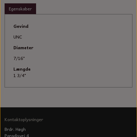
KÆDER TIL MOTORSAV
Egenskaber
Gevind
UNC
Diameter
7/16"
Længde
1 3/4"
Kontaktoplysninger
Brdr. Høgh
Paradisvej 4