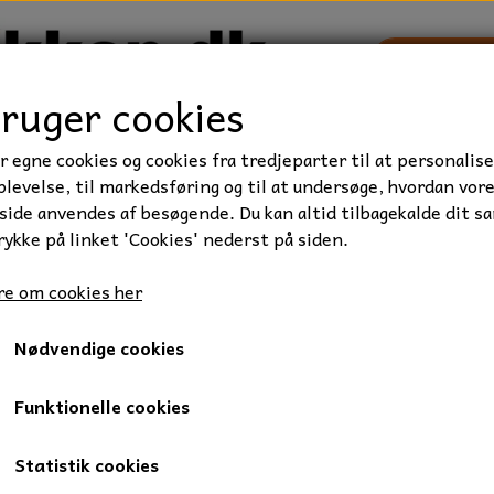
bruger cookies
r egne cookies og cookies fra tredjeparter til at personalise
TRAKTOR/ENTREPRENØR
FORBRUGSVARER
VÆRKTØ
levelse, til markedsføring og til at undersøge, hvordan vor
ide anvendes af besøgende. Du kan altid tilbagekalde dit s
rykke på linket 'Cookies' nederst på siden.
e om cookies her
Bits-boks 32 dele
Nødvendige cookies
155,00 kr.
Varenummer: 01-7301217
Funktionelle cookies
Boksen indholder:
Statistik cookies
1 stk. PH af hver 1-2-3-4