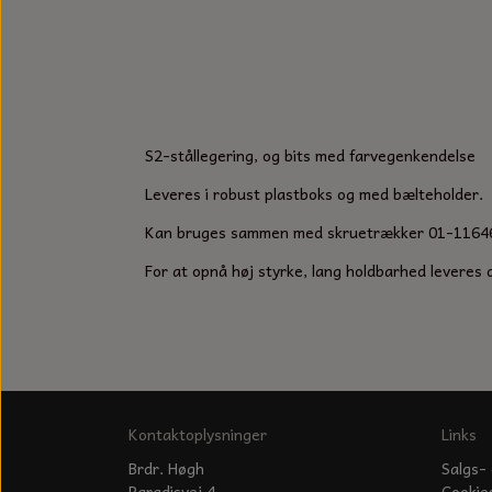
S2-stållegering, og bits med farvegenkendelse
Leveres i robust plastboks og med bælteholder.
Kan bruges sammen med skruetrækker 01-11646
For at opnå høj styrke, lang holdbarhed leveres 
Kontaktoplysninger
Links
Brdr. Høgh
Salgs- 
Paradisvej 4
Cookie