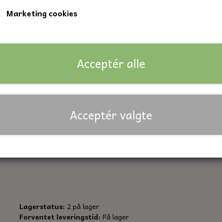
Marketing cookies
1 stk. PZ af hver 1-2-3-4
1 stk. af hver med lige kærv 3-4-5,5-6,5 mm
1 stk. unbrako af hver 2-2,5-3-4-5-6 mm
Acceptér alle
1 stk. T med hul af hver T10-T15-T20-T25-T30-T40
1 stk TX af hver : T10-T15-T20-T25-T30-T40
1 stk adapter
Acceptér valgte
1 stk hurtigskift bitsholder, 60 mm
32-dele
Lagerstatus:
2 på lager
Forventet leveringstid:
På lager