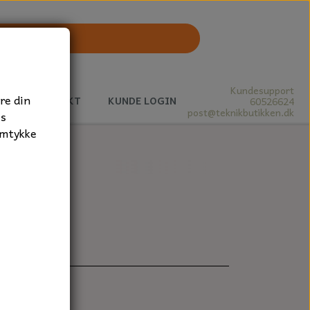
Kundesupport
re din
J
KONTAKT
KUNDE LOGIN
60526624
post@teknikbutikken.dk
es
amtykke