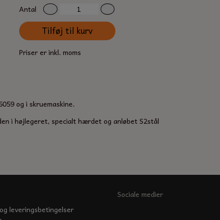
Antal
Tilføj til kurv
Priser er inkl. moms
059 og i skruemaskine.
den i højlegeret, specialt hærdet og anløbet S2stål
Sociale medier
og leveringsbetingelser
s