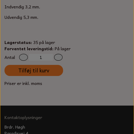
S-KROG
Indvendig 3,2 mm.
SMERGELLÆRRED
BATTERILADEAPPARAT
TECUMSEH
SORTIMENT
Udvendig 5,3 mm.
KLINGSPOR
KNIVE OG TILBEHØR
OLIE TIL SMÅMOTORER & HAVEMASKINER
FORANKRING
GAVEKORT
ARBEJDSLYS
Lagerstatus:
35 på lager
TÆNDRØR
DYBEL
Forventet leveringstid:
På lager
STIKSAV KLINGER
Antal
MEJSLER
SPÆNDEBÅND
Tilføj til kurv
VÆRKTØJSSÆT
BENSINSLANGE OG FILTRE
Priser er inkl. moms
FEDTPRESSER
STARTSNOR OG TILBEHØR
UNIVERSAL KABLER OG TILBEHØR
Kontaktoplysninger
UNIVERSAL REMSKIVER OG STYRERULLER
Brdr. Høgh
Paradisvej 4