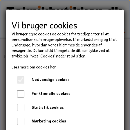
Vi bruger cookies
Vi bruger egne cookies og cookies fra tredjeparter til at
personalisere din brugeroplevelse, til markedsføring og til at
undersøge, hvordan vores hjemmeside anvendes af
besøgende. Du kan altid tilbagekalde dit samtykke ved at
TEKNIK
Forside
Eldele
Batterikabler
Batterikabel med kabelsko, sort 
trykke på linket 'Cookies' nederst på siden.
KILEREMME
Læs mere om cookies her
BEFÆSTELSE
Nødvendige cookies
LEJER
BOLTE
ELDELE
Funktionelle cookies
PAKDÅSER
GEVINDSTÆNGER
STARTERE
HAVE/PARK
Statistik cookies
LÅSERINGE
MØTRIKKER
STRIPS / KABELBINDER
UNIVERSALE REMME TIL PLÆNEKLIPPER OG
TRAKTOR/ENTREPRENØR
Marketing cookies
HAVETRAKTOR
KILEREMSKIVER
SKIVER