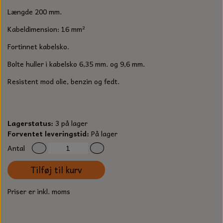
S-KROG
Længde 200 mm.
SMERGELLÆRRED
BATTERILADEAPPARAT
TECUMSEH
SORTIMENT
Kabeldimension: 16 mm²
KLINGSPOR
KNIVE OG TILBEHØR
OLIE TIL SMÅMOTORER & HAVEMASKINER
Fortinnet kabelsko.
FORANKRING
Bolte huller i kabelsko 6,35 mm. og 9,6 mm.
GAVEKORT
ARBEJDSLYS
TÆNDRØR
DYBEL
Resistent mod olie, benzin og fedt.
STIKSAV KLINGER
MEJSLER
SPÆNDEBÅND
VÆRKTØJSSÆT
BENSINSLANGE OG FILTRE
Lagerstatus:
3 på lager
Forventet leveringstid:
På lager
FEDTPRESSER
STARTSNOR OG TILBEHØR
Antal
Tilføj til kurv
UNIVERSAL KABLER OG TILBEHØR
Priser er inkl. moms
UNIVERSAL REMSKIVER OG STYRERULLER