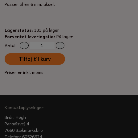
S-KROG
Passer til en 6 mm. aksel.
SMERGELLÆRRED
BATTERILADEAPPARAT
TECUMSEH
SORTIMENT
KLINGSPOR
KNIVE OG TILBEHØR
OLIE TIL SMÅMOTORER & HAVEMASKINER
Lagerstatus:
131 på lager
FORANKRING
Forventet leveringstid:
På lager
GAVEKORT
ARBEJDSLYS
TÆNDRØR
Antal
DYBEL
STIKSAV KLINGER
Tilføj til kurv
MEJSLER
SPÆNDEBÅND
Priser er inkl. moms
VÆRKTØJSSÆT
BENSINSLANGE OG FILTRE
FEDTPRESSER
STARTSNOR OG TILBEHØR
UNIVERSAL KABLER OG TILBEHØR
Kontaktoplysninger
Brdr. Høgh
UNIVERSAL REMSKIVER OG STYRERULLER
Paradisvej 4
7660 Bækmarksbro
Telefon: 60526624