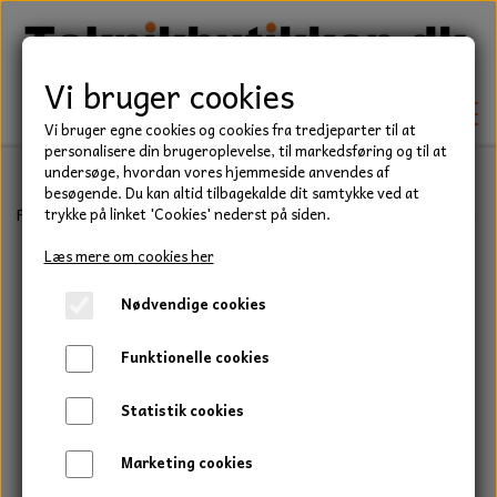
Vi bruger cookies
Vi bruger egne cookies og cookies fra tredjeparter til at
personalisere din brugeroplevelse, til markedsføring og til at
undersøge, hvordan vores hjemmeside anvendes af
besøgende. Du kan altid tilbagekalde dit samtykke ved at
TEKNIK
Forside
Teknik
Låseringe
Aksel klemmering
Aksel klemmering
trykke på linket 'Cookies' nederst på siden.
KILEREMME
Læs mere om cookies her
BEFÆSTELSE
Nødvendige cookies
LEJER
BOLTE
ELDELE
Funktionelle cookies
PAKDÅSER
GEVINDSTÆNGER
STARTERE
HAVE/PARK
Statistik cookies
LÅSERINGE
MØTRIKKER
STRIPS / KABELBINDER
UNIVERSALE REMME TIL PLÆNEKLIPPER OG
TRAKTOR/ENTREPRENØR
Marketing cookies
HAVETRAKTOR
KILEREMSKIVER
SKIVER