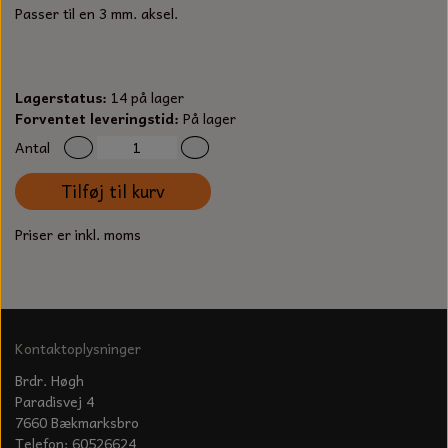
S-KROG
Passer til en 3 mm. aksel.
SMERGELLÆRRED
BATTERILADEAPPARAT
TECUMSEH
SORTIMENT
KLINGSPOR
KNIVE OG TILBEHØR
OLIE TIL SMÅMOTORER & HAVEMASKINER
Lagerstatus:
14 på lager
FORANKRING
Forventet leveringstid:
På lager
GAVEKORT
ARBEJDSLYS
TÆNDRØR
Antal
DYBEL
STIKSAV KLINGER
Tilføj til kurv
MEJSLER
SPÆNDEBÅND
Priser er inkl. moms
VÆRKTØJSSÆT
BENSINSLANGE OG FILTRE
FEDTPRESSER
STARTSNOR OG TILBEHØR
UNIVERSAL KABLER OG TILBEHØR
Kontaktoplysninger
Brdr. Høgh
UNIVERSAL REMSKIVER OG STYRERULLER
Paradisvej 4
7660 Bækmarksbro
Telefon: 60526624