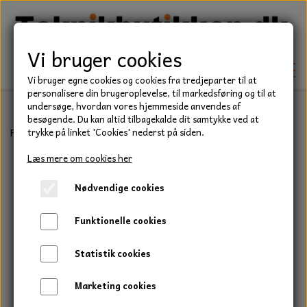
Vi bruger cookies
Vi bruger egne cookies og cookies fra tredjeparter til at
personalisere din brugeroplevelse, til markedsføring og til at
undersøge, hvordan vores hjemmeside anvendes af
besøgende. Du kan altid tilbagekalde dit samtykke ved at
TEKNIK
Forside
Teknik
Låseringe
Aksel klemmering
Aksel klemmering
trykke på linket 'Cookies' nederst på siden.
KILEREMME
Læs mere om cookies her
BEFÆSTELSE
Nødvendige cookies
LEJER
BOLTE
ELDELE
Funktionelle cookies
PAKDÅSER
GEVINDSTÆNGER
STARTERE
HAVE/PARK
Statistik cookies
LÅSERINGE
MØTRIKKER
STRIPS / KABELBINDER
UNIVERSALE REMME TIL PLÆNEKLIPPER OG
TRAKTOR/ENTREPRENØR
Marketing cookies
HAVETRAKTOR
KILEREMSKIVER
SKIVER